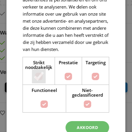
verkeer te analyseren. We delen ook
informatie over uw gebruik van onze site
Op voorraad
met onze advertentie- en analysepartners,
die deze kunnen combineren met andere
Waarom kopen bij de Wolkast?
informatie die u aan hen heeft verstrekt of
die zij hebben verzameld door uw gebruik
Lage verzendkosten vanaf € 4,99 binnen NL
van hun diensten.
Lees verder
Gratis verzonden vanaf €55,-
Vóór 16:30 besteld = Zelfde (werk)dag verzonden
Strikt
Prestatie
Targeting
noodzakelijk
Veilig online betalen
Functioneel
Niet-
geclassificeerd
Op verlanglijstje
Delen:
AKKOORD