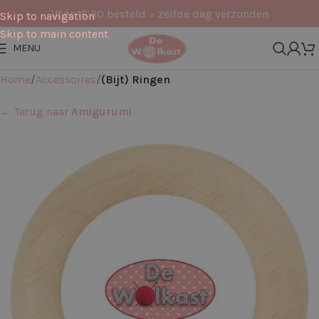
Vóór 16:30 besteld = zelfde dag verzonden
Skip to navigation
Skip to main content
MENU
Home
Accessoires
(Bijt) Ringen
← Terug naar
Amigurumi