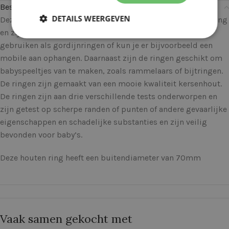
Beschrijving
DETAILS WEERGEVEN
Deze houten ringen hebben een mooie natuurlijke uitstraling
en zijn voor meerdere doeleinden inzetbaar. Zo zijn ze te
gebruiken als gordijnringen of kun je er bijvoorbeeld een
mobile aan ophangen. Daarnaast zijn de ringen geschikt om
babyspeeltjes van te maken, zoals rammelaars of bijtringen.
De ringen zijn gemaakt van een mooie kwaliteit kersenhout.
De ringen zijn aan drie verschillende tests onderworpen en
zijn getest op scherpe randen of punten of andere gevaarlijke
eigenschappen en schadelijke substanties en zijn veilig
bevonden voor baby’s.
Deze houten ring heeft een buitendiameter van 70mm
Vaak samen gekocht met