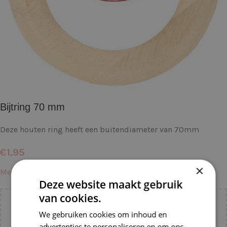
Bijtring 70 mm
Deze houten ring heeft een buitendiameter van 70mm
€
1,95
×
Meer informatie →
Deze website maakt gebruik
van cookies.
Voeg nog
€
55,00
toe voor
gratis verzending binnen
We gebruiken cookies om inhoud en
NL!
advertenties te personaliseren en om ons