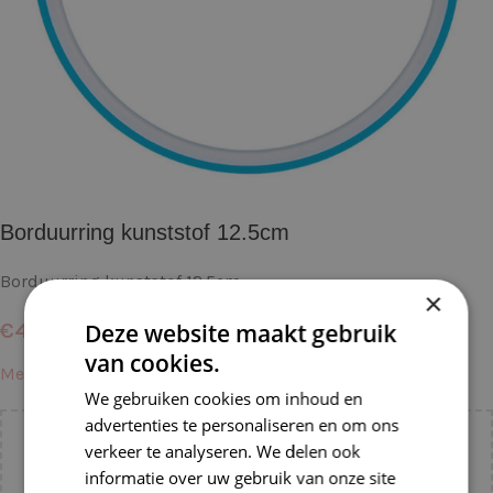
Borduurring kunststof 12.5cm
Borduurring kunststof 12.5cm
×
€
4,25
Deze website maakt gebruik
van cookies.
Meer informatie →
We gebruiken cookies om inhoud en
advertenties te personaliseren en om ons
Voeg nog
€
55,00
toe voor
gratis verzending binnen
verkeer te analyseren. We delen ook
NL!
informatie over uw gebruik van onze site