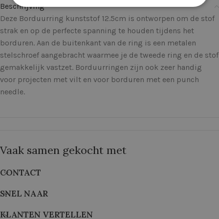
Beschrijving
Deze Borduurring kunststof 12.5cm is ontworpen om de stof
strak en op de perfecte spanning te houden tijdens het
borduren. Aan de buitenkant van de ring is een metalen
stelschroef aangebracht waarmee je de tweede ring en de stof
gemakkelijk vastzet. Borduurringen zijn ook zeer handig
voor projecten met vilt en voor borduren met een punch
needle.
Vaak samen gekocht met
CONTACT
SNEL NAAR
KLANTEN VERTELLEN