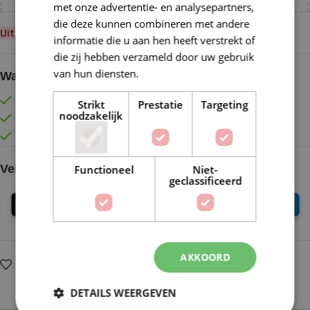
met onze advertentie- en analysepartners,
die deze kunnen combineren met andere
Uitverkocht
informatie die u aan hen heeft verstrekt of
die zij hebben verzameld door uw gebruik
van hun diensten.
Lees verder
Waarom kopen bij de Wolkast?
Lage verzendkosten vanaf € 4,99 binnen NL
Strikt
Prestatie
Targeting
noodzakelijk
Gratis verzonden vanaf €55,-
Vóór 16:30 besteld = Zelfde (werk)dag verzonden
Veilig online betalen
Functioneel
Niet-
geclassificeerd
AKKOORD
Op verlanglijstje
Delen:
DETAILS WEERGEVEN