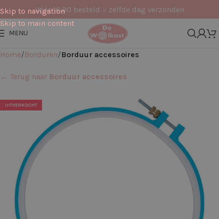
Vóór 16:30 besteld = zelfde dag verzonden
Skip to navigation
Skip to main content
MENU
Home
Borduren
Borduur accessoires
← Terug naar
Borduur accessoires
UITVERKOCHT