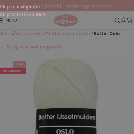
Vóór 16:30 besteld = zelfde dag verzonden
Skip to navigation
Skip to main content
MENU
Home
Wol en garens
Botter IJsselmuiden
Botter Oslo
← Terug naar
Wol en garens
-20%
UITVERKOCHT