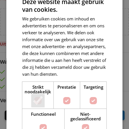
Deze website maakt gebruik
van cookies.
Voeg nog
€
55,00
toe voor
gratis verzending binnen
We gebruiken cookies om inhoud en
advertenties te personaliseren en om ons
NL!
verkeer te analyseren. We delen ook
informatie over uw gebruik van onze site
Uitverkocht
met onze advertentie- en analysepartners,
die deze kunnen combineren met andere
informatie die u aan hen heeft verstrekt of
Waarom kopen bij de Wolkast?
die zij hebben verzameld door uw gebruik
Lage verzendkosten vanaf € 4,99 binnen NL
van hun diensten.
Lees verder
Gratis verzonden vanaf €55,-
Strikt
Prestatie
Targeting
Vóór 16:30 besteld = Zelfde (werk)dag verzonden
noodzakelijk
Veilig online betalen
Functioneel
Niet-
geclassificeerd