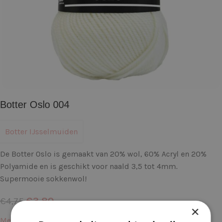
Botter Oslo 004
Botter IJsselmuiden
De Botter Oslo is gemaakt van 20% wol, 60% Acryl en 20%
Polyamide en is geschikt voor naald 3,5 tot 4mm.
Supermooie sokkenwol!
€
3,80
€
4,75
×
Meer informatie →