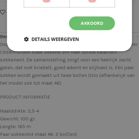
Op verlanglijstje
Delen:
AKKOORD
Beschrijving
DETAILS WEERGEVEN
Deze Botter Oslo 004 is een echte kwaliteit sokkenwol. Botter
IJsselmuiden staat bekend om haar solide kwaliteit
sokkenwol. De samenstelling zorgt voor een heerlijk zacht
garen, dat niet kriebelt, goed ademt en slijtvast is. Eén paar
sokken wordt gemaakt uit twee bollen Oslo (afhankelijk van
het model sok tot maat 46).
PRODUCT INFORMATIE
Naalddikte: 3,5-4
Gewicht: 100 gr.
Lengte: 165 m
Paar sokkentot maat 46: 2 bol(len)