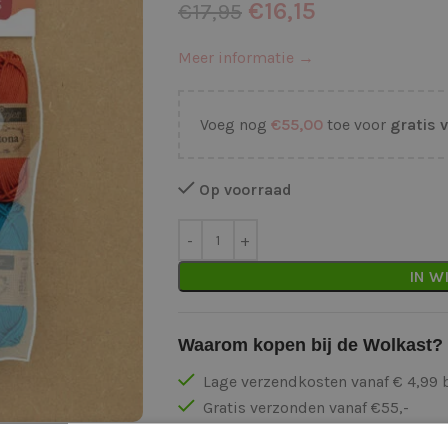
€
16,15
€
17,95
Meer informatie →
Voeg nog
€
55,00
toe voor
gratis 
Op voorraad
IN W
Waarom kopen bij de Wolkast?
Lage verzendkosten vanaf € 4,99 
Gratis verzonden vanaf €55,-
Vóór 16:30 besteld = Zelfde (wer