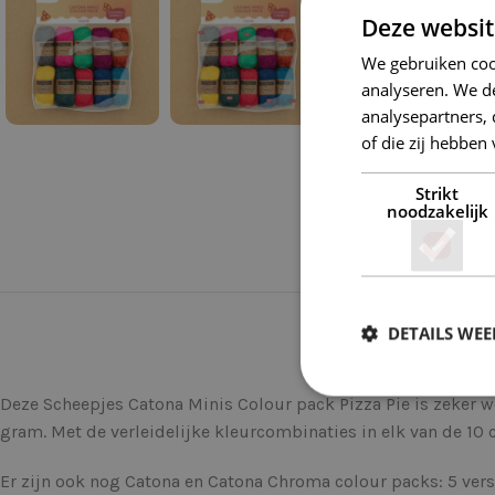
Deze websit
We gebruiken coo
analyseren. We de
analysepartners,
of die zij hebbe
Strikt
noodzakelijk
DETAILS WE
Deze Scheepjes Catona Minis Colour pack Pizza Pie is zeker w
gram. Met de verleidelijke kleurcombinaties in elk van de 10 
Er zijn ook nog Catona en Catona Chroma colour packs: 5 ver