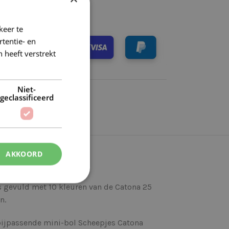
keer te
tentie- en
 heeft verstrekt
Niet-
geclassificeerd
AKKOORD
s gevuld met 10 kleuren van de Catona 25
n.
 bijpassende mini-bol Scheepjes Catona