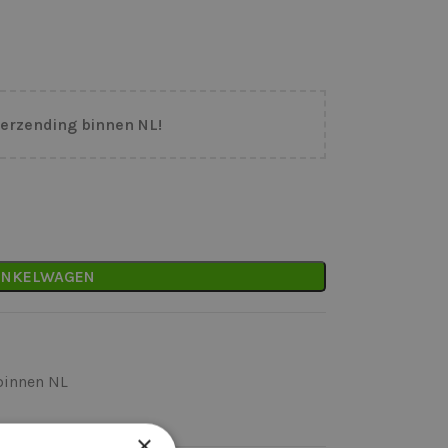
verzending binnen NL!
INKELWAGEN
binnen NL
k)dag verzonden
×