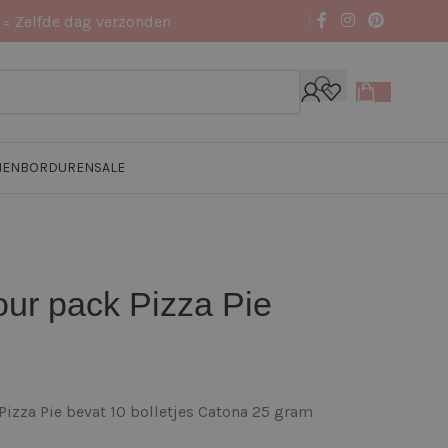
 = Zelfde dag verzonden
NEN
BORDUREN
SALE
our pack Pizza Pie
izza Pie bevat 10 bolletjes Catona 25 gram