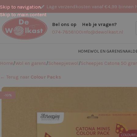
Lage verzendkosten vanaf €4,99 binnen 
Skip to navigation
Skip to main content
Bel ons op
Heb je vragen?
074-7858100
info@dewolkast.nl
HOME
WOL EN GARENS
NAALD
Home
Wol en garens
Scheepjeswol
Scheepjes Catona 50 gr
← Terug naar
Colour Packs
-10%