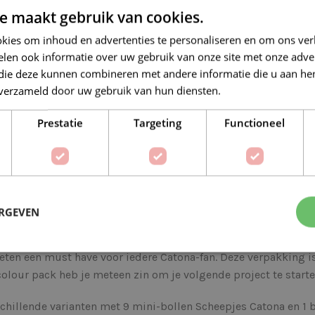
e maakt gebruik van cookies.
Veilig online betalen
kies om inhoud en advertenties te personaliseren en om ons ver
len ook informatie over uw gebruik van onze site met onze adver
 die deze kunnen combineren met andere informatie die u aan hen
n verzameld door uw gebruik van hun diensten.
Lees verder
Prestatie
Targeting
Functioneel
Op verlanglijstje
Delen:
ERGEVEN
BESCHRIJVING
EXTRA INFORMATIE
eten een must have voor iedere Catona-fan. Deze verpakking i
colour pack heb je meteen zin om je volgende project te starte
schillende varianten met 9 mini-bollen Scheepjes Catona en 1