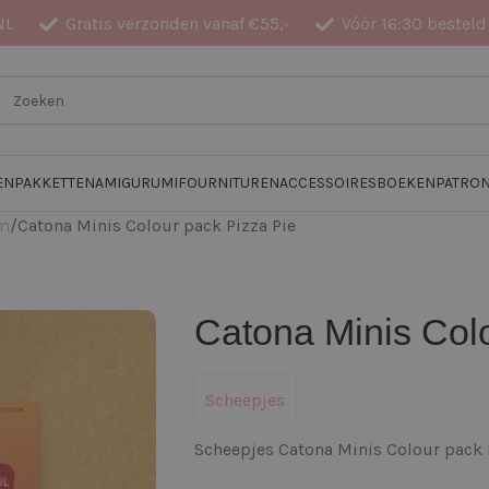
NL
Gratis verzonden vanaf €55,-
Vóór 16:30 besteld
EN
PAKKETTEN
AMIGURUMI
FOURNITUREN
ACCESSOIRES
BOEKEN
PATRO
am
Catona Minis Colour pack Pizza Pie
Catona Minis Col
Scheepjes
Scheepjes Catona Minis Colour pack P