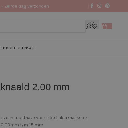
 = Zelfde dag verzonden
NEN
BORDUREN
SALE
aknaald 2.00 mm
s een musthave voor elke haker/haakster.
ten 2,00mm t/m 15 mm