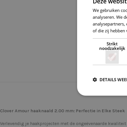
Deze websit
We gebruiken coo
analyseren. We de
analysepartners,
of die zij hebbe
Strikt
noodzakelijk
DETAILS WE
Clover Amour haaknaald 2.00 mm: Perfectie in Elke Steek
Verlevendig je haakprojecten met de ongeëvenaarde kwaliteit 