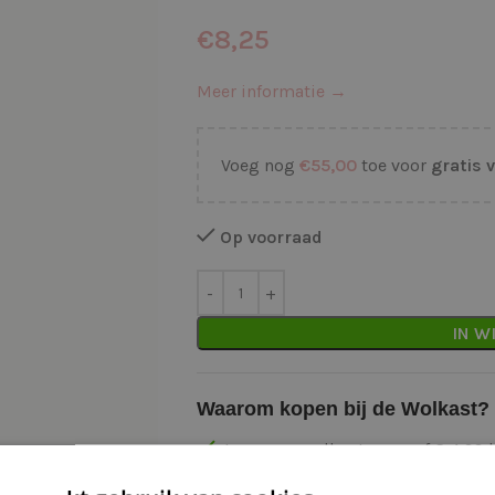
€
8,25
Meer informatie →
Voeg nog
€
55,00
toe voor
gratis 
Op voorraad
IN W
Waarom kopen bij de Wolkast?
Lage verzendkosten vanaf € 4,99 
Gratis verzonden vanaf €55,-