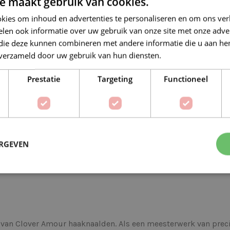
e maakt gebruik van cookies.
Vóór 16:30 besteld = Zelfde (wer
kies om inhoud en advertenties te personaliseren en om ons ver
Veilig online betalen
len ook informatie over uw gebruik van onze site met onze adver
 die deze kunnen combineren met andere informatie die u aan hen
n verzameld door uw gebruik van hun diensten.
Lees verder
Prestatie
Targeting
Functioneel
Op verlanglijstje
Delen:
ERGEVEN
BESCHRIJVING
EXTRA INFORMATIE
van Clover Amour haaknaalden. Als een meesterwerk van precis