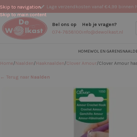
Lage verzendkosten vanaf €4,99 binnen 
Skip to navigation
Skip to main content
Bel ons op
Heb je vragen?
074-7858100
info@dewolkast.nl
HOME
WOL EN GARENS
NAALD
Home
Naalden
Haaknaalden
Clover Amour
Clover Amour ha
← Terug naar
Naalden