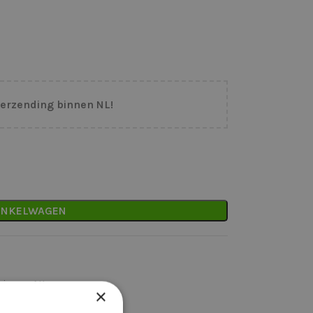
verzending binnen NL!
INKELWAGEN
binnen NL
×