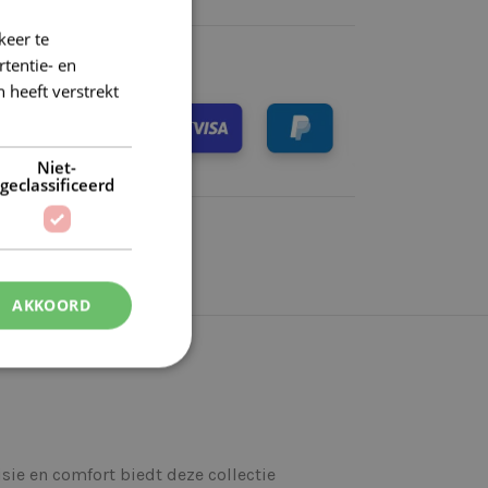
k)dag verzonden
keer te
tentie- en
 heeft verstrekt
Niet-
geclassificeerd
AKKOORD
ie en comfort biedt deze collectie