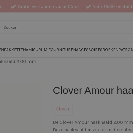
NL
Gratis verzonden vanaf €55,-
Vóór 16:30 besteld
EN
PAKKETTEN
AMIGURUMI
FOURNITUREN
ACCESSOIRES
BOEKEN
PATRO
aknaald 2.00 mm
Clover Amour ha
Clover
De Clover Amour haaknaald 2.00 mm i
Deze haaknaalden zijn er in de ma