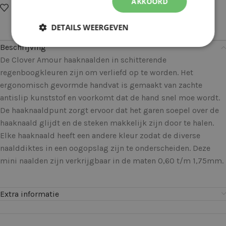
AKKOORD
Op verlanglijstje
Delen:
DETAILS WEERGEVEN
Beschrijving
De Clover Amour haaknaalden in schitterende
regenboogkleuren zijn om verliefd op te worden. Het
ergonomisch gevormde handvat is gemaakt van zachte
antislip kunststof en voorkomt dat de hand snel moe wordt.
De haaknaaldpunt zorgt ervoor dat het garen soepel over de
haaknaald glijdt en de steken makkelijk zijn door te halen.
Elke haaknaald heeft een andere kleur zodat de diverse
naalddiktes in een oogopslag zijn te onderscheiden. Deze
mini naalden zijn verkrijgbaar in de maten 0,60 t/m 1,75mm.
Extra informatie