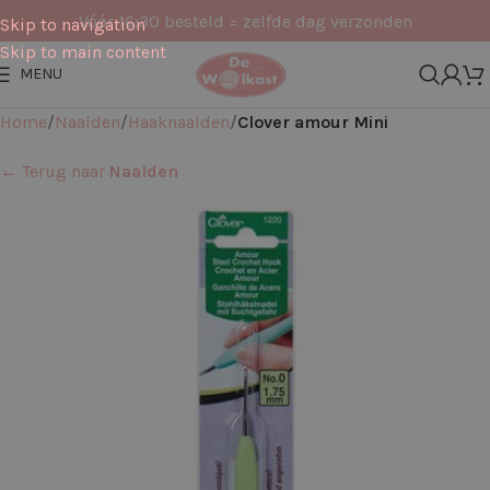
Vóór 16:30 besteld = zelfde dag verzonden
Skip to navigation
Skip to main content
MENU
Home
Naalden
Haaknaalden
Clover amour Mini
← Terug naar
Naalden