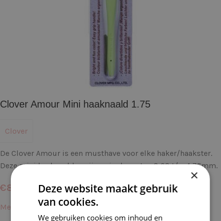
Clover Amour Mini haaknaald 1.75
Clover
De Clover Amour is een musthave voor elke haker/haakster.
Deze mini haaknaalden zijn er in de maten 0,60 t/m 1,75mm.
×
Deze website maakt gebruik
€
8,50
van cookies.
Meer informatie →
We gebruiken cookies om inhoud en