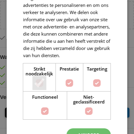
advertenties te personaliseren en om ons
Voeg nog
€
55,00
toe voor
gratis verzending binnen
verkeer te analyseren. We delen ook
NL!
informatie over uw gebruik van onze site
met onze advertentie- en analysepartners,
die deze kunnen combineren met andere
Op voorraad
informatie die u aan hen heeft verstrekt of
die zij hebben verzameld door uw gebruik
van hun diensten.
Lees verder
Waarom kopen bij de Wolkast?
Lage verzendkosten vanaf € 4,99 binnen NL
Strikt
Prestatie
Targeting
noodzakelijk
Gratis verzonden vanaf €55,-
Vóór 16:30 besteld = Zelfde (werk)dag verzonden
Functioneel
Niet-
Veilig online betalen
geclassificeerd