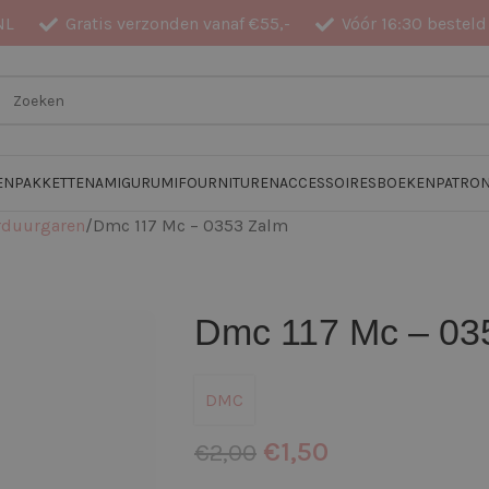
NL
Gratis verzonden vanaf €55,-
Vóór 16:30 besteld
EN
PAKKETTEN
AMIGURUMI
FOURNITUREN
ACCESSOIRES
BOEKEN
PATRO
orduurgaren
Dmc 117 Mc – 0353 Zalm
Dmc 117 Mc – 03
DMC
€
1,50
€
2,00