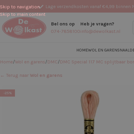
Lage verzendkosten vanaf €4,99 binnen 
Skip to navigation
Skip to main content
Bel ons op
Heb je vragen?
074-7858100
info@dewolkast.nl
HOME
WOL EN GARENS
NAALD
Home
Wol en garens
DMC
DMC Special 117 MC splijtbaar b
← Terug naar
Wol en garens
-25%