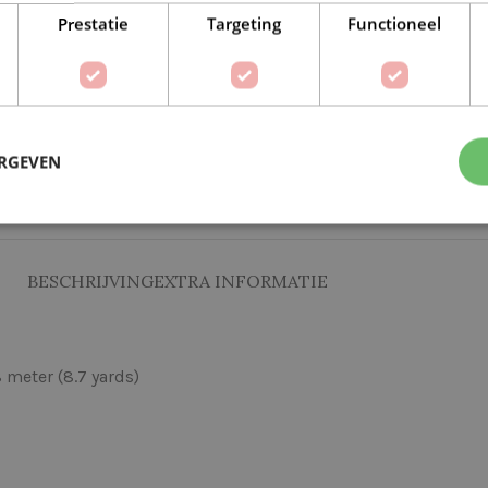
Prestatie
Targeting
Functioneel
Op verlanglijstje
Delen:
ERGEVEN
BESCHRIJVING
EXTRA INFORMATIE
 meter (8.7 yards)