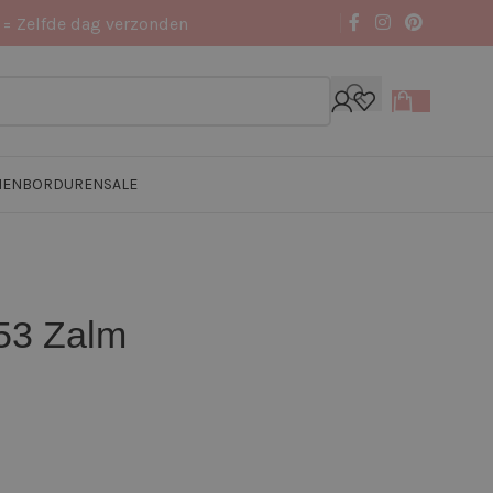
 = Zelfde dag verzonden
NEN
BORDUREN
SALE
53 Zalm