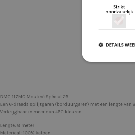
Strikt
noodzakelijk
DETAILS WE
DMC 117MC Mouliné Spécial 25
Een 6-draads splijtgaren (borduurgaren) met een lengte van 8
Verkrijgbaar in meer dan 450 kleuren
Lengte: 8 meter
Materiaal: 100% katoen