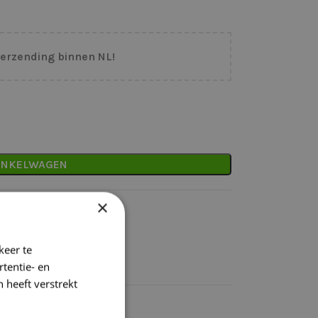
verzending binnen NL!
INKELWAGEN
×
binnen NL
keer te
tentie- en
k)dag verzonden
 heeft verstrekt