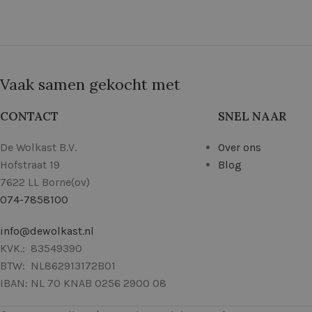
Vaak samen gekocht met
CONTACT
SNEL NAAR
De Wolkast B.V.
Over ons
Hofstraat 19
Blog
7622 LL Borne(ov)
074-7858100
info@dewolkast.nl
KVK.: 83549390
BTW: NL862913172B01
IBAN: NL 70 KNAB 0256 2900 08