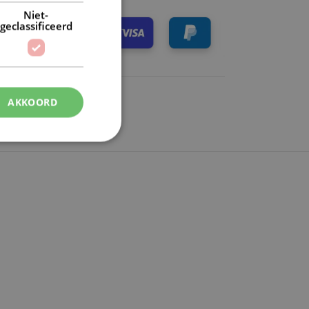
Niet-
geclassificeerd
AKKOORD