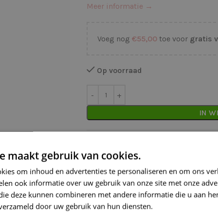
Meer informatie →
Voeg nog
€
55,00
toe voor
gratis 
Op voorraad
IN W
Waarom kopen bij de Wolkast?
e maakt gebruik van cookies.
Lage verzendkosten vanaf € 4,99 
kies om inhoud en advertenties te personaliseren en om ons ver
Gratis verzonden vanaf €55,-
len ook informatie over uw gebruik van onze site met onze adver
Vóór 16:30 besteld = Zelfde (wer
 die deze kunnen combineren met andere informatie die u aan hen
n verzameld door uw gebruik van hun diensten.
Lees verder
Veilig online betalen