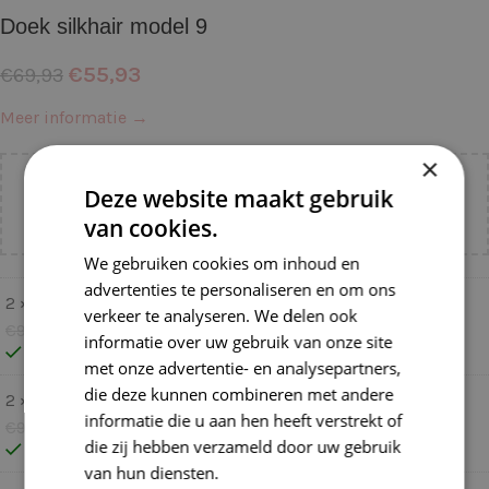
Doek silkhair model 9
€
55,93
€
69,93
Meer informatie →
×
Voeg nog
€
55,00
toe voor
gratis verzending binnen
Deze website maakt gebruik
NL!
van cookies.
We gebruiken cookies om inhoud en
advertenties te personaliseren en om ons
2 ×
Lana Grossa Silkhair 146 Amber
verkeer te analyseren. We delen ook
€
9,99
€
7,99
informatie over uw gebruik van onze site
Op voorraad
met onze advertentie- en analysepartners,
die deze kunnen combineren met andere
2 ×
Lana Grossa Silkhair 052 Ecru
informatie die u aan hen heeft verstrekt of
€
9,99
€
7,99
die zij hebben verzameld door uw gebruik
Op voorraad
van hun diensten.
Lees verder