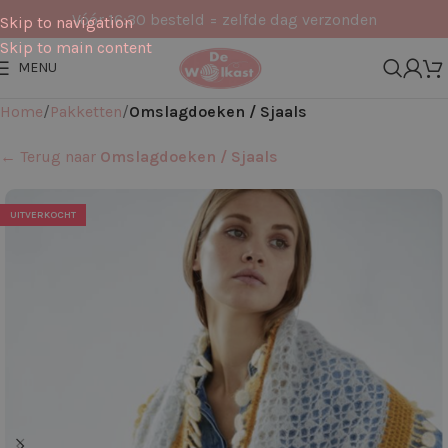
Vóór 16:30 besteld = zelfde dag verzonden
Skip to navigation
Skip to main content
MENU
Home
Pakketten
Omslagdoeken / Sjaals
← Terug naar
Omslagdoeken / Sjaals
UITVERKOCHT