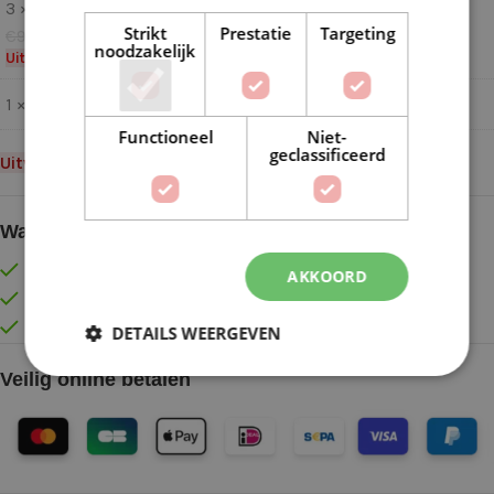
3 ×
Lana Grossa Silkhair 041 Zilvergrijs
Strikt
Prestatie
Targeting
€
9,99
€
7,99
noodzakelijk
Uitverkocht
1 × Patroon doek silkhair (download)
Functioneel
Niet-
geclassificeerd
Uitverkocht
Waarom kopen bij de Wolkast?
Lage verzendkosten vanaf € 4,99 binnen NL
AKKOORD
Gratis verzonden vanaf €55,-
Vóór 16:30 besteld = Zelfde (werk)dag verzonden
DETAILS WEERGEVEN
Veilig online betalen