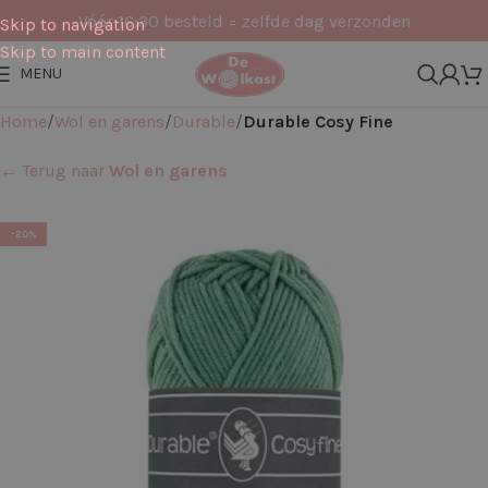
Vóór 16:30 besteld = zelfde dag verzonden
Skip to navigation
Skip to main content
MENU
Home
Wol en garens
Durable
Durable Cosy Fine
← Terug naar
Wol en garens
-20%