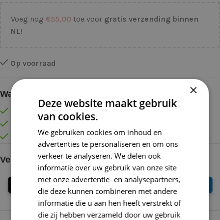
Voeg nog
€
55,00
toe voor
gratis verzending binnen
NL!
Op voorraad
×
Waarom kopen bij de Wolkast?
Deze website maakt gebruik
Lage verzendkosten vanaf € 4,99 binnen NL
van cookies.
Gratis verzonden vanaf €55,-
We gebruiken cookies om inhoud en
Vóór 16:30 besteld = Zelfde (werk)dag verzonden
advertenties te personaliseren en om ons
verkeer te analyseren. We delen ook
Veilig online betalen
informatie over uw gebruik van onze site
met onze advertentie- en analysepartners,
die deze kunnen combineren met andere
informatie die u aan hen heeft verstrekt of
die zij hebben verzameld door uw gebruik