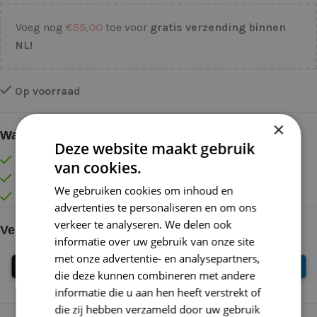
Voeg nog
€
55,00
toe voor
gratis verzending binnen
NL!
Op voorraad
×
Waarom kopen bij de Wolkast?
Deze website maakt gebruik
Lage verzendkosten vanaf € 4,99 binnen NL
van cookies.
Gratis verzonden vanaf €55,-
We gebruiken cookies om inhoud en
Vóór 16:30 besteld = Zelfde (werk)dag verzonden
advertenties te personaliseren en om ons
verkeer te analyseren. We delen ook
Veilig online betalen
informatie over uw gebruik van onze site
met onze advertentie- en analysepartners,
die deze kunnen combineren met andere
informatie die u aan hen heeft verstrekt of
die zij hebben verzameld door uw gebruik