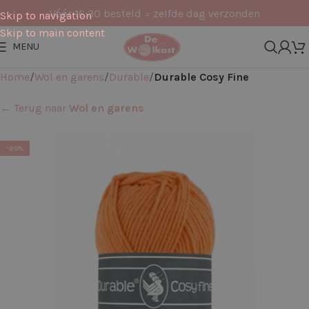
Vóór 16:30 besteld = zelfde dag verzonden
Skip to navigation
Skip to main content
MENU
Home
Wol en garens
Durable
Durable Cosy Fine
← Terug naar
Wol en garens
-20%