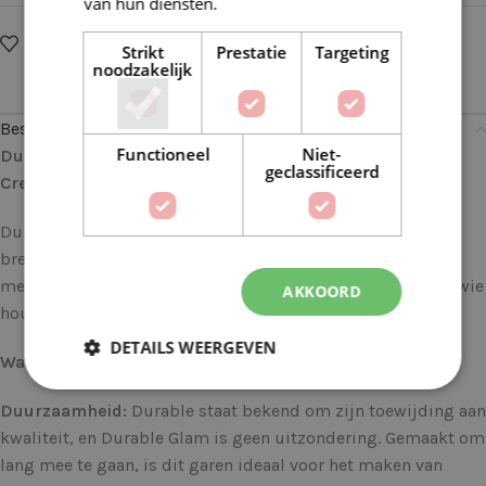
van hun diensten.
Lees verder
Op verlanglijstje
Delen:
Strikt
Prestatie
Targeting
noodzakelijk
Beschrijving
Functioneel
Niet-
Durable Glam 0229 Flamingo Pink: Voor Glanzende
geclassificeerd
Creaties met Stijl
Durable Glam brengt een vleugje glamour in elke haak- en
breiproject. Dit luxueuze garen combineert duurzaamheid
met een sprankelende touch, waardoor het perfect is voor wie
AKKOORD
houdt van een beetje glitter in hun creaties.
DETAILS WEERGEVEN
Waarom Durable Glam?
Duurzaamheid:
Durable staat bekend om zijn toewijding aan
kwaliteit, en Durable Glam is geen uitzondering. Gemaakt om
lang mee te gaan, is dit garen ideaal voor het maken van