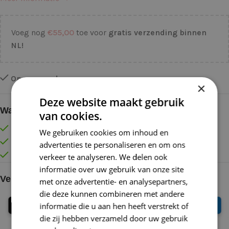
Voeg nog
€
55,00
toe voor
gratis verzending binnen
NL!
Op voorraad
×
Deze website maakt gebruik
Waarom kopen bij de Wolkast?
van cookies.
Lage verzendkosten vanaf € 4,99 binnen NL
We gebruiken cookies om inhoud en
Gratis verzonden vanaf €55,-
advertenties te personaliseren en om ons
Vóór 16:30 besteld = Zelfde (werk)dag verzonden
verkeer te analyseren. We delen ook
informatie over uw gebruik van onze site
Veilig online betalen
met onze advertentie- en analysepartners,
die deze kunnen combineren met andere
informatie die u aan hen heeft verstrekt of
die zij hebben verzameld door uw gebruik