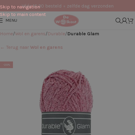
Vóór 16:30 besteld = zelfde dag verzonden
Skip to navigation
Skip to main content
MENU
Home
Wol en garens
Durable
Durable Glam
← Terug naar
Wol en garens
-20%