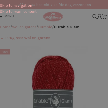
Vóór 16:30 besteld = zelfde dag verzonden
Skip to navigation
Skip to main content
MENU
Home
Wol en garens
Durable
Durable Glam
← Terug naar
Wol en garens
-20%