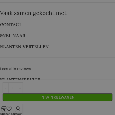
Vaak samen gekocht met
CONTACT
SNEL NAAR
KLANTEN VERTELLEN
Lees alle reviews
KLANTENSERVICE
©
2026
De Wolkast | Geproduceerd door:
Red Factory
IN WINKELWAGEN
Shop
Verlanglijstje
Account