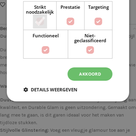
Op verlanglijstje
Delen:
Strikt
Prestatie
Targeting
noodzakelijk
Beschrijving
Functioneel
Niet-
Durable Glam 0316 Red: Voor Glanzende Creaties met Stijl
geclassificeerd
Durable Glam brengt een vleugje glamour in elke haak- en
breiproject. Dit luxueuze garen combineert duurzaamheid
met een sprankelende touch, waardoor het perfect is voor wie
houdt van een beetje glitter in hun creaties.
AKKOORD
Waarom Durable Glam?
DETAILS WEERGEVEN
Duurzaamheid:
Durable staat bekend om zijn toewijding aan
kwaliteit, en Durable Glam is geen uitzondering. Gemaakt om
lang mee te gaan, is dit garen ideaal voor het maken van
tijdloze stukken.
Stijlvolle Glinstering:
Voeg een vleugje glamour toe aan je