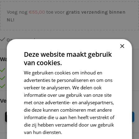
Voeg nog
€
55,00
toe voor
gratis verzending binnen
NL!
Op voorraad
×
Deze website maakt gebruik
Waarom kopen bij de Wolkast?
van cookies.
Lage verzendkosten vanaf € 4,99 binnen NL
We gebruiken cookies om inhoud en
Gratis verzonden vanaf €55,-
advertenties te personaliseren en om ons
Vóór 16:30 besteld = Zelfde (werk)dag verzonden
verkeer te analyseren. We delen ook
informatie over uw gebruik van onze site
Veilig online betalen
met onze advertentie- en analysepartners,
die deze kunnen combineren met andere
informatie die u aan hen heeft verstrekt of
die zij hebben verzameld door uw gebruik
van hun diensten.
Lees verder