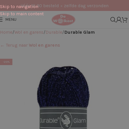
Vóór 16:30 besteld = zelfde dag verzonden
Skip to navigation
Skip to main content
MENU
Home
Wol en garens
Durable
Durable Glam
← Terug naar
Wol en garens
-20%