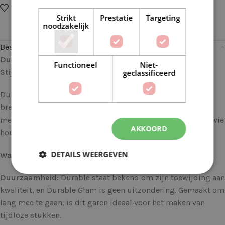
Op verlanglijstje
Delen:
Strikt
Prestatie
Targeting
noodzakelijk
Beschrijving
Durable Glam 0321 Navy: Voor Glanzende Creaties met
Functioneel
Niet-
Stijl
geclassificeerd
Durable Glam brengt een vleugje glamour in elke haak- en
breiproject. Dit luxueuze garen combineert duurzaamheid
met een sprankelende touch, waardoor het perfect is voor wie
AKKOORD
houdt van een beetje glitter in hun creaties.
DETAILS WEERGEVEN
Waarom Durable Glam?
Duurzaamheid:
Durable staat bekend om zijn toewijding aan
kwaliteit, en Durable Glam is geen uitzondering. Gemaakt om
lang mee te gaan, is dit garen ideaal voor het maken van
tijdloze stukken.