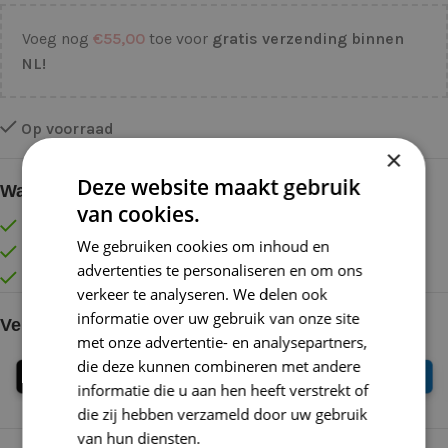
Voeg nog
€
55,00
toe voor
gratis verzending binnen
NL!
Op voorraad
×
Deze website maakt gebruik
Waarom kopen bij de Wolkast?
van cookies.
Lage verzendkosten vanaf € 4,99 binnen NL
We gebruiken cookies om inhoud en
Gratis verzonden vanaf €55,-
advertenties te personaliseren en om ons
Vóór 16:30 besteld = Zelfde (werk)dag verzonden
verkeer te analyseren. We delen ook
informatie over uw gebruik van onze site
Veilig online betalen
met onze advertentie- en analysepartners,
die deze kunnen combineren met andere
informatie die u aan hen heeft verstrekt of
die zij hebben verzameld door uw gebruik
van hun diensten.
Lees verder