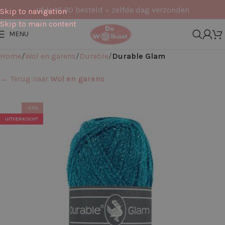
Vóór 16:30 besteld = zelfde dag verzonden
Skip to navigation
Skip to main content
MENU
Home
Wol en garens
Durable
Durable Glam
← Terug naar
Wol en garens
-20%
UITVERKOCHT