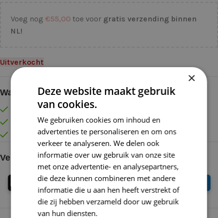
Voeg nog
€
55,00
toe voor
gratis verzending binnen
NL!
Uitverkocht
×
Deze website maakt gebruik
Waarom kopen bij de Wolkast?
van cookies.
Lage verzendkosten vanaf € 4,99 binnen NL
We gebruiken cookies om inhoud en
Gratis verzonden vanaf €55,-
advertenties te personaliseren en om ons
Vóór 16:30 besteld = Zelfde (werk)dag verzonden
verkeer te analyseren. We delen ook
informatie over uw gebruik van onze site
Veilig online betalen
met onze advertentie- en analysepartners,
die deze kunnen combineren met andere
informatie die u aan hen heeft verstrekt of
die zij hebben verzameld door uw gebruik
van hun diensten.
Lees verder