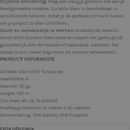
Stijlvolle Glinstering:
Voeg een vleugje glamour toe aan je
handgemaakte creaties. Durable Glam is beschikbaar in
verschillende kleuren, zodat je de perfecte tint kunt kiezen
om je project te laten schitteren.
Zacht en Gemakkelijk te Werken:
Ondanks de metallic
touch blijft Durable Glam zacht en soepel. Het garen glijdt
gemakkelijk over de naalden of haaknaald, waardoor het
ideaal is voor zowel beginners als ervaren handwerkers.
PRODUCT INFORMATIE
Durable Glam 0371 Turquoise
Naalddikte: 4
Gewicht: 50 gr.
Lengte: 130 m
Trui maat 40: ca. 10 bol(len)
Proeflapje 10x10cm: 21 steken x 30 naalden
Samenstelling: 75% Katoen, 25% Polyester
Extra informatie