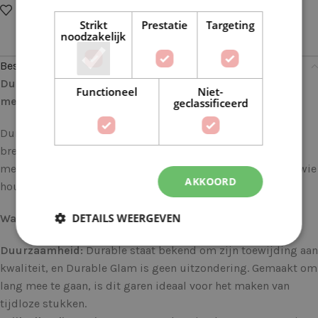
Op verlanglijstje
Delen:
Strikt
Prestatie
Targeting
noodzakelijk
Beschrijving
Durable Glam 0371 Turquoise: Voor Glanzende Creaties
Functioneel
Niet-
met Stijl
geclassificeerd
Durable Glam brengt een vleugje glamour in elke haak- en
breiproject. Dit luxueuze garen combineert duurzaamheid
met een sprankelende touch, waardoor het perfect is voor wie
AKKOORD
houdt van een beetje glitter in hun creaties.
DETAILS WEERGEVEN
Waarom Durable Glam?
Duurzaamheid:
Durable staat bekend om zijn toewijding aan
kwaliteit, en Durable Glam is geen uitzondering. Gemaakt om
lang mee te gaan, is dit garen ideaal voor het maken van
tijdloze stukken.