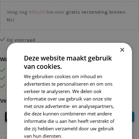
Voeg nog
€
55,00
toe voor
gratis verzending binnen
NL!
Op voorraad
×
Deze website maakt gebruik
Waarom kopen bij de Wolkast?
van cookies.
Lage verzendkosten vanaf € 4,99 binnen NL
We gebruiken cookies om inhoud en
Gratis verzonden vanaf €55,-
advertenties te personaliseren en om ons
Vóór 16:30 besteld = Zelfde (werk)dag verzonden
verkeer te analyseren. We delen ook
informatie over uw gebruik van onze site
Veilig online betalen
met onze advertentie- en analysepartners,
die deze kunnen combineren met andere
informatie die u aan hen heeft verstrekt of
die zij hebben verzameld door uw gebruik
van hun diensten.
Lees verder