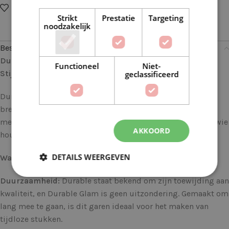
Op verlanglijstje
Delen:
Strikt
Prestatie
Targeting
noodzakelijk
Beschrijving
Durable Glam 2190 Coral: Voor Glanzende Creaties met
Functioneel
Niet-
Stijl
geclassificeerd
Durable Glam brengt een vleugje glamour in elke haak- en
breiproject. Dit luxueuze garen combineert duurzaamheid
met een sprankelende touch, waardoor het perfect is voor wie
AKKOORD
houdt van een beetje glitter in hun creaties.
DETAILS WEERGEVEN
Waarom Durable Glam?
Duurzaamheid:
Durable staat bekend om zijn toewijding aan
kwaliteit, en Durable Glam is geen uitzondering. Gemaakt om
lang mee te gaan, is dit garen ideaal voor het maken van
tijdloze stukken.