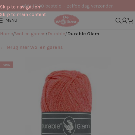
Vóór 16:30 besteld = zelfde dag verzonden
Skip to navigation
Skip to main content
MENU
Home
Wol en garens
Durable
Durable Glam
← Terug naar
Wol en garens
-20%