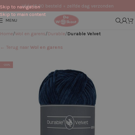
Vóór 16:30 besteld = zelfde dag verzonden
Skip to navigation
Skip to main content
MENU
Home
Wol en garens
Durable
Durable Velvet
← Terug naar
Wol en garens
-20%