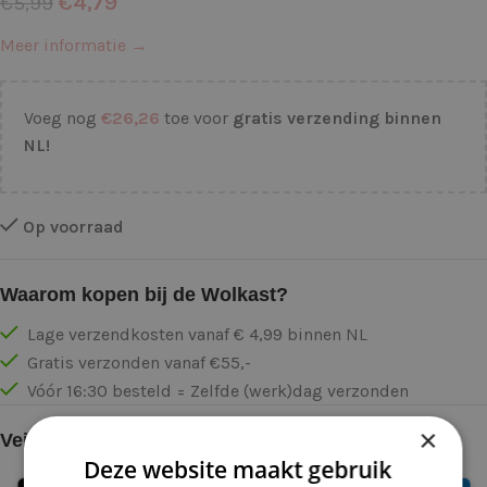
€
4,79
€
5,99
Meer informatie →
Voeg nog
€
26,26
toe voor
gratis verzending binnen
NL!
Op voorraad
Waarom kopen bij de Wolkast?
Lage verzendkosten vanaf € 4,99 binnen NL
Gratis verzonden vanaf €55,-
Vóór 16:30 besteld = Zelfde (werk)dag verzonden
×
Veilig online betalen
Deze website maakt gebruik