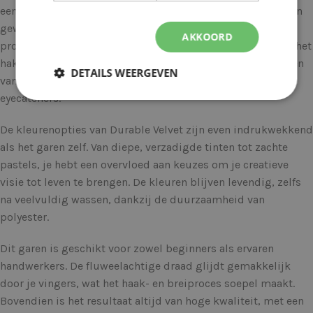
een weelderige, fluweelachtige textuur. Het voelt niet alleen
geweldig aan op je huid, maar het zorgt er ook voor dat je
AKKOORD
projecten er elegant en verfijnd uitzien. Of je nu kiest voor het
haken van knuffeldekens, het breien van truien of het maken
DETAILS WEERGEVEN
van accessoires, met Durable Velvet creëer je echte
eyecatchers.
De kleurenopties van Durable Velvet zijn even indrukwekkend
als het garen zelf. Van diepe, verzadigde tinten tot zachte
pastels, je hebt een overvloed aan keuzes om je creatieve
visie tot leven te brengen. De kleuren blijven levendig, zelfs
na veelvuldig wassen, dankzij de duurzaamheid van
polyester.
Dit garen is geschikt voor zowel beginners als ervaren
handwerkers. De fluweelachtige draad glijdt gemakkelijk
door je vingers, wat het haak- en breiproces soepel maakt.
Bovendien is het resultaat altijd van hoge kwaliteit, met een