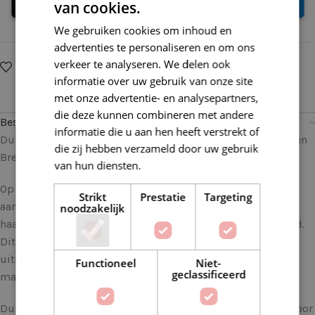
van cookies.
We gebruiken cookies om inhoud en
advertenties te personaliseren en om ons
verkeer te analyseren. We delen ook
Op verlanglijstje
Delen:
informatie over uw gebruik van onze site
met onze advertentie- en analysepartners,
die deze kunnen combineren met andere
Beschrijving
informatie die u aan hen heeft verstrekt of
Durable Velvet 0321 Navy: Luxe Zachtheid voor al je Haak- en
die zij hebben verzameld door uw gebruik
Breiprojecten
van hun diensten.
Lees verder
Op zoek naar een garen dat niet alleen zacht en luxueus
Strikt
Prestatie
Targeting
aanvoelt, maar ook prachtige resultaten oplevert voor je
noodzakelijk
haak- en breiprojecten? Dan is Durable Velvet het antwoord.
Dit garen biedt een ongeëvenaarde zachtheid en een rijke
uitstraling, waardoor het een favoriet is onder creatieve
Functioneel
Niet-
geclassificeerd
makers wereldwijd.
Durable Velvet is gemaakt van 100% polyester, wat zorgt voor