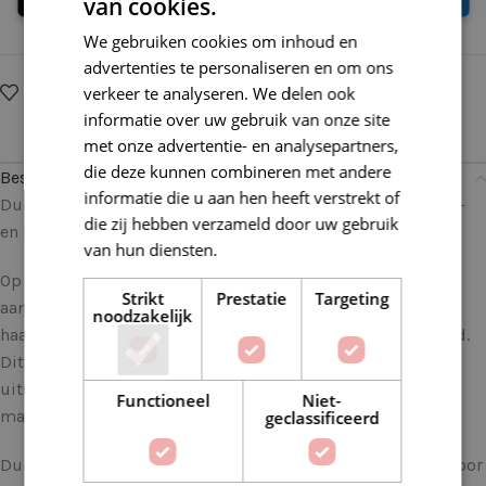
van cookies.
We gebruiken cookies om inhoud en
advertenties te personaliseren en om ons
Op verlanglijstje
Delen:
verkeer te analyseren. We delen ook
informatie over uw gebruik van onze site
met onze advertentie- en analysepartners,
die deze kunnen combineren met andere
Beschrijving
informatie die u aan hen heeft verstrekt of
Durable Velvet 2103 Cobalt: Luxe Zachtheid voor al je Haak-
die zij hebben verzameld door uw gebruik
en Breiprojecten
van hun diensten.
Lees verder
Op zoek naar een garen dat niet alleen zacht en luxueus
Strikt
Prestatie
Targeting
aanvoelt, maar ook prachtige resultaten oplevert voor je
noodzakelijk
haak- en breiprojecten? Dan is Durable Velvet het antwoord.
Dit garen biedt een ongeëvenaarde zachtheid en een rijke
uitstraling, waardoor het een favoriet is onder creatieve
Functioneel
Niet-
makers wereldwijd.
geclassificeerd
Durable Velvet is gemaakt van 100% polyester, wat zorgt voor