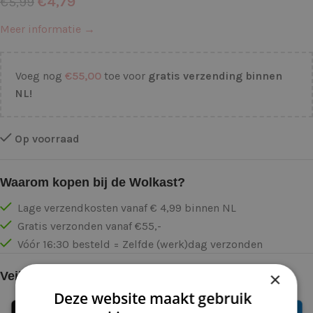
€
4,79
€
5,99
Meer informatie →
Voeg nog
€
55,00
toe voor
gratis verzending binnen
NL!
Op voorraad
Waarom kopen bij de Wolkast?
Lage verzendkosten vanaf € 4,99 binnen NL
Gratis verzonden vanaf €55,-
Vóór 16:30 besteld = Zelfde (werk)dag verzonden
×
Veilig online betalen
Deze website maakt gebruik