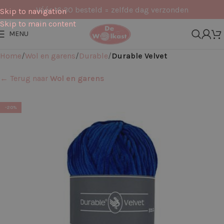
Vóór 16:30 besteld = zelfde dag verzonden
Skip to navigation
Skip to main content
MENU
Home
Wol en garens
Durable
Durable Velvet
← Terug naar
Wol en garens
-20%