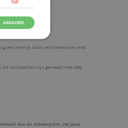
AKKOORD
nog een heerlijk zacht vest ontworpen met
ren. De voorbeelden zijn gemaakt met 396
aanhoudt dan de ontwerpster, zal jouw