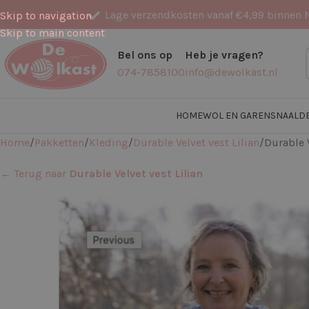
Lage verzendkosten vanaf €4,99 binnen 
Skip to navigation
Skip to main content
Bel ons op
Heb je vragen?
074-7858100
info@dewolkast.nl
HOME
WOL EN GARENS
NAALD
Home
Pakketten
Kleding
Durable Velvet vest Lilian
Durable 
← Terug naar
Durable Velvet vest Lilian