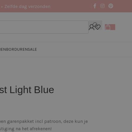
 = Zelfde dag verzonden
NEN
BORDUREN
SALE
st Light Blue
 een garenpakket incl patroon, deze kun je
tiging na het afrekenen!