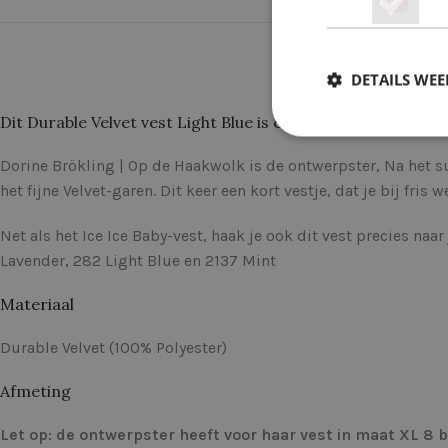
DETAILS WE
Dit Durable Velvet vest Light Blue is een garenpakket inclus
Dorine Brökling | Op de Haakwolk is de ontwerpster, Na het su
het fijne Velvet-garen. Dit keer een kort vestje, dat je bij fris
Net als het Ice Ice Baby-vest, haak je ook dit vest precies na
Lavender, 282 Light Blue en 2137 Mint
Materiaal
Durable Velvet (100% Polyester)
Afmeting
Let op: de ontwerpster heeft voor haar vest in maat XL 8 