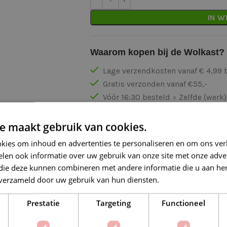
IN W
Waarom kopen bij de Wolkast?
Lage verzendkosten vanaf € 4,99 
Gratis verzonden vanaf €55,-
Vóór 16:30 besteld = Zelfde (wer
Veilig online betalen
e maakt gebruik van cookies.
kies om inhoud en advertenties te personaliseren en om ons ver
len ook informatie over uw gebruik van onze site met onze adver
 die deze kunnen combineren met andere informatie die u aan hen
n verzameld door uw gebruik van hun diensten.
Lees verder
Op verlanglijstje
Delen:
Prestatie
Targeting
Functioneel