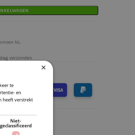
INKELWAGEN
binnen NL
k)dag verzonden
×
keer te
tentie- en
 heeft verstrekt
Niet-
geclassificeerd