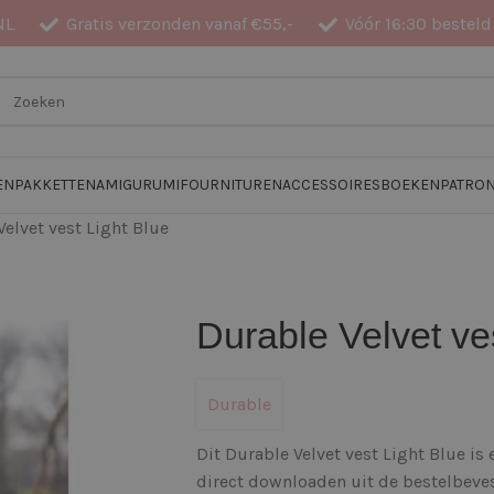
NL
Gratis verzonden vanaf €55,-
Vóór 16:30 besteld
EN
PAKKETTEN
AMIGURUMI
FOURNITUREN
ACCESSOIRES
BOEKEN
PATRO
Velvet vest Light Blue
Durable Velvet ve
Durable
Dit Durable Velvet vest Light Blue is
direct downloaden uit de bestelbeves