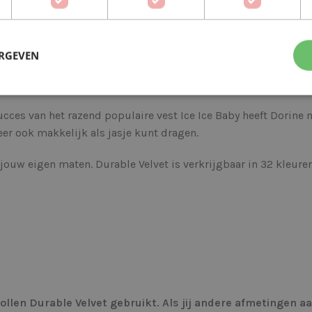
BESCHRIJVING
EXTRA INFORMATIE
ERGEVEN
ief een digitaal patroon.
cces van het razend populaire vest Ice Ice Baby heeft Dorine 
 weer ook makkelijk als jasje kunt dragen.
ar jouw eigen maten. Durable Velvet is verkrijgbaar in 32 kleu
bollen Durable Velvet gebruikt. Als jij andere afmetingen 