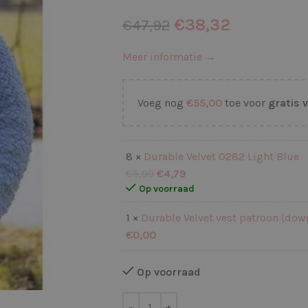
€
38,32
€
47,92
Meer informatie →
Voeg nog
€
55,00
toe voor
gratis 
8 ×
Durable Velvet 0282 Light Blue
€
5,99
€
4,79
Op voorraad
1 ×
Durable Velvet vest patroon (dow
€
0,00
Op voorraad