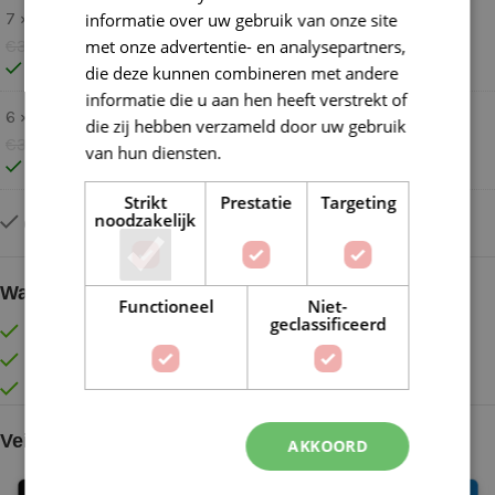
7 ×
Stylecraft Special DK 1064 Mocha
informatie over uw gebruik van onze site
met onze advertentie- en analysepartners,
€
3,50
€
3,30
Op voorraad
die deze kunnen combineren met andere
informatie die u aan hen heeft verstrekt of
6 ×
Stylecraft Special DK 1218 Parchment
die zij hebben verzameld door uw gebruik
€
3,50
€
3,30
van hun diensten.
Lees verder
Op voorraad
Strikt
Prestatie
Targeting
noodzakelijk
Op voorraad
Waarom kopen bij de Wolkast?
Functioneel
Niet-
geclassificeerd
Lage verzendkosten vanaf € 4,99 binnen NL
Gratis verzonden vanaf €55,-
Vóór 16:30 besteld = Zelfde (werk)dag verzonden
Veilig online betalen
AKKOORD