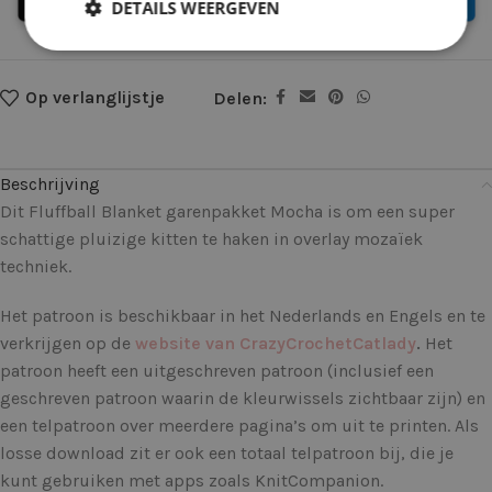
DETAILS WEERGEVEN
Op verlanglijstje
Delen:
Beschrijving
Dit Fluffball Blanket garenpakket Mocha is om een super
schattige pluizige kitten te haken in overlay mozaïek
techniek.
Het patroon is beschikbaar in het Nederlands en Engels en te
verkrijgen op de
website van CrazyCrochetCatlady
.
Het
patroon heeft een uitgeschreven patroon (inclusief een
geschreven patroon waarin de kleurwissels zichtbaar zijn) en
een telpatroon over meerdere pagina’s om uit te printen. Als
losse download zit er ook een totaal telpatroon bij, die je
kunt gebruiken met apps zoals KnitCompanion.