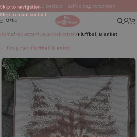
Vóór 16:30 besteld = zelfde dag verzonden
Skip to navigation
Skip to main content
MENU
Home
Pakketten
Dekenpakketten
Fluffball Blanket
← Terug naar
Fluffball Blanket