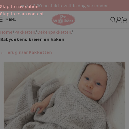
Vóór 16:30 besteld = zelfde dag verzonden
Skip to navigation
Skip to main content
MENU
Home
Pakketten
Dekenpakketten
Babydekens breien en haken
← Terug naar
Pakketten