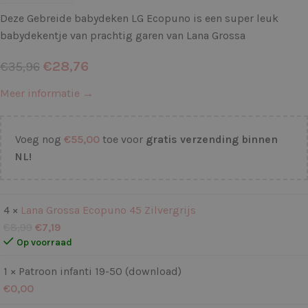
Deze Gebreide babydeken LG Ecopuno is een super leuk
babydekentje van prachtig garen van Lana Grossa
€
28,76
€
35,96
Meer informatie →
Voeg nog
€
55,00
toe voor
gratis verzending binnen
NL!
4 ×
Lana Grossa Ecopuno 45 Zilvergrijs
€
8,99
€
7,19
Op voorraad
1 × Patroon infanti 19-50 (download)
€
0,00