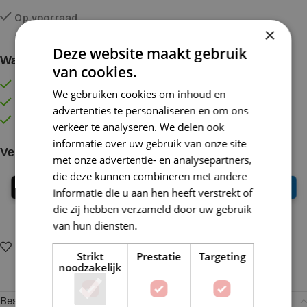
Op voorraad
×
Deze website maakt gebruik
Waarom kopen bij de Wolkast?
van cookies.
Lage verzendkosten vanaf € 4,99 binnen NL
We gebruiken cookies om inhoud en
Gratis verzonden vanaf €55,-
advertenties te personaliseren en om ons
Vóór 16:30 besteld = Zelfde (werk)dag verzonden
verkeer te analyseren. We delen ook
informatie over uw gebruik van onze site
Veilig online betalen
met onze advertentie- en analysepartners,
die deze kunnen combineren met andere
informatie die u aan hen heeft verstrekt of
die zij hebben verzameld door uw gebruik
van hun diensten.
Lees verder
Op verlanglijstje
Delen:
Strikt
Prestatie
Targeting
noodzakelijk
Beschrijving