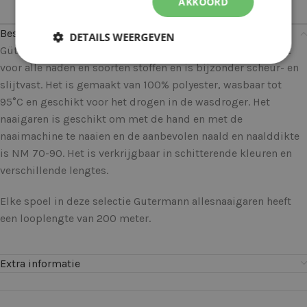
AKKOORD
Beschrijving
DETAILS WEERGEVEN
Gütermann allesnaaigaren kan universeel worden gebruikt
voor alle naden en soorten stoffen en is bijzonder scheur- en
slijtvast. Het is gemaakt van 100% polyester, wasbaar tot
95°C en geschikt voor het drogen in de wasdroger. Het
naaigaren is geschikt om met de hand en met de
naaimachine te naaien en de aanbevolen naald en naalddikte
is NM 70-90. Het is verkrijgbaar in schitterende kleuren en
verschillende lengtes.
Elke spoel in deze selectie Gutermann allesnaaigaren heeft
een looplengte van 200 meter.
Extra informatie