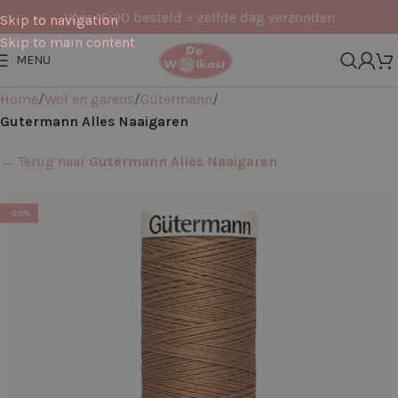
Vóór 16:30 besteld = zelfde dag verzonden
Skip to navigation
Skip to main content
MENU
Home
Wol en garens
Gütermann
Gutermann Alles Naaigaren
← Terug naar
Gutermann Alles Naaigaren
-20%