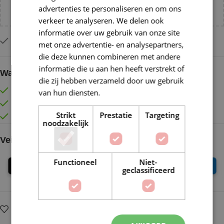
advertenties te personaliseren en om ons
NL!
verkeer te analyseren. We delen ook
informatie over uw gebruik van onze site
Slechts 2 resterend op voorraad
met onze advertentie- en analysepartners,
die deze kunnen combineren met andere
informatie die u aan hen heeft verstrekt of
Waarom kopen bij de Wolkast?
die zij hebben verzameld door uw gebruik
Lage verzendkosten vanaf € 4,99 binnen NL
van hun diensten.
Lees verder
Gratis verzonden vanaf €55,-
Strikt
Prestatie
Targeting
Vóór 16:30 besteld = Zelfde (werk)dag verzonden
noodzakelijk
Veilig online betalen
Functioneel
Niet-
geclassificeerd
Op verlanglijstje
Delen: