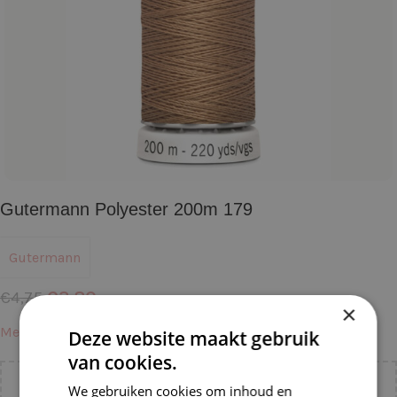
Gutermann Polyester 200m 179
Gutermann
€
3,80
€
4,75
×
Meer informatie →
Deze website maakt gebruik
van cookies.
We gebruiken cookies om inhoud en
Voeg nog
€
55,00
toe voor
gratis verzending binnen