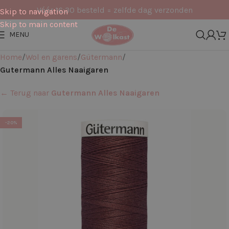
Vóór 16:30 besteld = zelfde dag verzonden
Skip to navigation
Skip to main content
MENU
Home
Wol en garens
Gütermann
Gutermann Alles Naaigaren
← Terug naar
Gutermann Alles Naaigaren
-20%