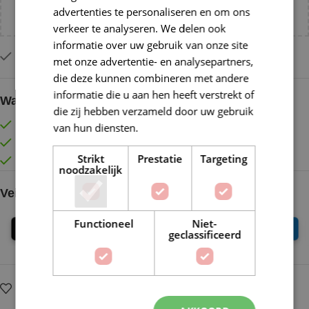
advertenties te personaliseren en om ons
NL!
verkeer te analyseren. We delen ook
informatie over uw gebruik van onze site
Op voorraad
met onze advertentie- en analysepartners,
die deze kunnen combineren met andere
informatie die u aan hen heeft verstrekt of
Waarom kopen bij de Wolkast?
die zij hebben verzameld door uw gebruik
Lage verzendkosten vanaf € 4,99 binnen NL
van hun diensten.
Lees verder
Gratis verzonden vanaf €55,-
Strikt
Prestatie
Targeting
Vóór 16:30 besteld = Zelfde (werk)dag verzonden
noodzakelijk
Veilig online betalen
Functioneel
Niet-
geclassificeerd
Op verlanglijstje
Delen: