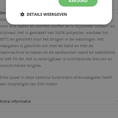
AKKOORD
Beschrijving
DETAILS WEERGEVEN
Gütermann allesnaaigaren kan universeel worden gebruikt
voor alle naden en soorten stoffen en is bijzonder scheur- en
slijtvast. Het is gemaakt van 100% polyester, wasbaar tot
95°C en geschikt voor het drogen in de wasdroger. Het
naaigaren is geschikt om met de hand en met de
naaimachine te naaien en de aanbevolen naald en naalddikte
is NM 70-90. Het is verkrijgbaar in schitterende kleuren en
verschillende lengtes.
Elke spoel in deze selectie Gutermann allesnaaigaren heeft
een looplengte van 200 meter.
Extra informatie