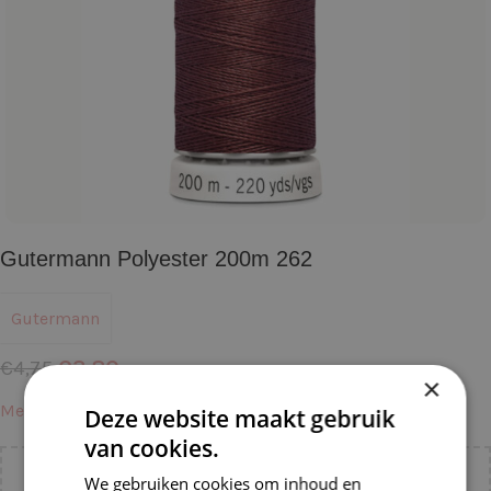
Gutermann Polyester 200m 262
Gutermann
€
3,80
€
4,75
×
Meer informatie →
Deze website maakt gebruik
van cookies.
We gebruiken cookies om inhoud en
Voeg nog
€
55,00
toe voor
gratis verzending binnen