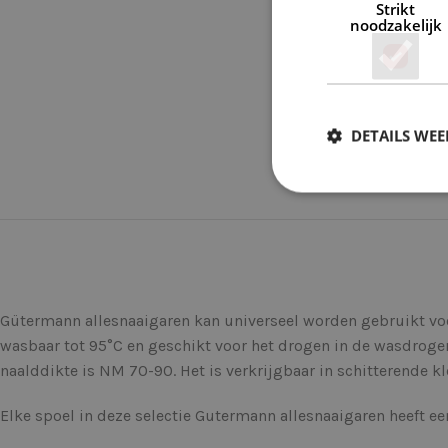
Strikt
noodzakelijk
DETAILS WE
Gütermann allesnaaigaren kan universeel worden gebruikt voor 
wasbaar tot 95°C en geschikt voor het drogen in de wasdroge
naalddikte is NM 70-90. Het is verkrijgbaar in schitterende kl
Elke spoel in deze selectie Gutermann allesnaaigaren heeft e