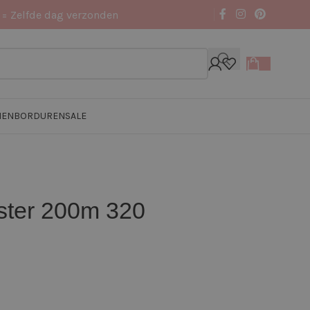
 = Zelfde dag verzonden
NEN
BORDUREN
SALE
ster 200m 320