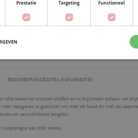
Prestatie
Targeting
Functioneel
ERGEVEN
Op verlanglijstje
Delen:
BESCHRIJVING
EXTRA INFORMATIE
alle naden en soorten stoffen en is bijzonder scheur- en slij
r. Het naaigaren is geschikt om met de hand en met de naaima
euren en verschillende lengtes.
en looplengte van 200 meter.