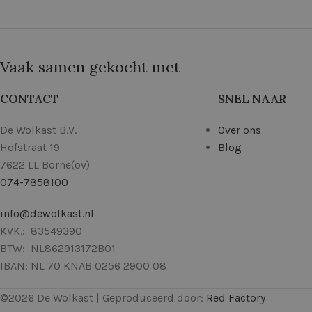
Vaak samen gekocht met
CONTACT
SNEL NAAR
De Wolkast B.V.
Over ons
Hofstraat 19
Blog
7622 LL Borne(ov)
074-7858100
info@dewolkast.nl
KVK.: 83549390
BTW: NL862913172B01
IBAN: NL 70 KNAB 0256 2900 08
©
2026
De Wolkast | Geproduceerd door:
Red Factory