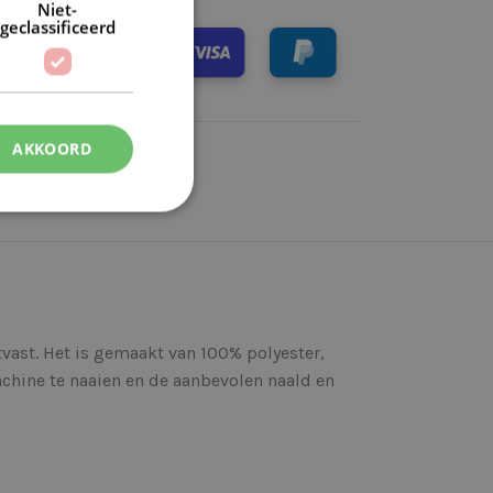
Niet-
geclassificeerd
AKKOORD
tvast. Het is gemaakt van 100% polyester,
chine te naaien en de aanbevolen naald en