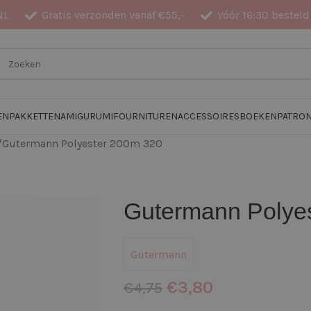
NL
Gratis verzonden vanaf €55,-
Vóór 16:30 besteld
EN
PAKKETTEN
AMIGURUMI
FOURNITUREN
ACCESSOIRES
BOEKEN
PATRO
Gutermann Polyester 200m 320
Gutermann Polye
Gutermann
€
3,80
€
4,75