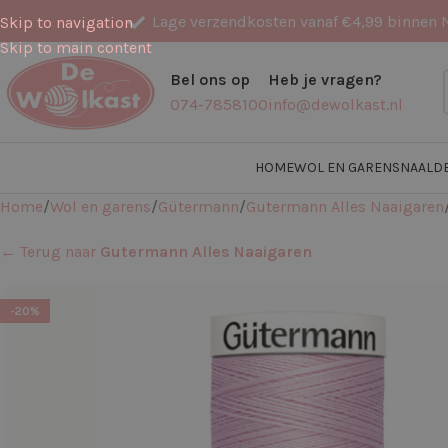
Lage verzendkosten vanaf €4,99 binnen 
Skip to navigation
Skip to main content
Bel ons op
Heb je vragen?
074-7858100
info@dewolkast.nl
HOME
WOL EN GARENS
NAALD
Home
Wol en garens
Gütermann
Gutermann Alles Naaigaren
← Terug naar
Gutermann Alles Naaigaren
-20%