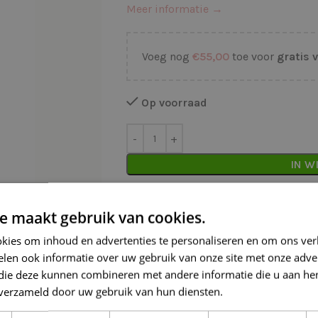
Meer informatie →
Voeg nog
€
55,00
toe voor
gratis 
Op voorraad
IN W
Waarom kopen bij de Wolkast?
e maakt gebruik van cookies.
Lage verzendkosten vanaf € 4,99 
kies om inhoud en advertenties te personaliseren en om ons ver
len ook informatie over uw gebruik van onze site met onze adver
Gratis verzonden vanaf €55,-
 die deze kunnen combineren met andere informatie die u aan hen
Vóór 16:30 besteld = Zelfde (wer
n verzameld door uw gebruik van hun diensten.
Lees verder
Veilig online betalen