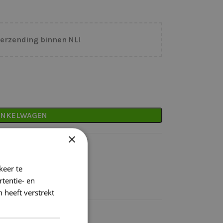
verzending binnen NL!
INKELWAGEN
×
binnen NL
keer te
tentie- en
 heeft verstrekt
k)dag verzonden