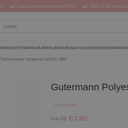
NL
Gratis verzonden vanaf €55,-
Vóór 16:30 besteld
EN
PAKKETTEN
AMIGURUMI
FOURNITUREN
ACCESSOIRES
BOEKEN
PATRO
Gutermann Polyester 200m 365
Gutermann Polye
Gutermann
€
3,80
€
4,75