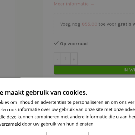
Meer informatie →
Voeg nog
€
55,00
toe voor
gratis 
Op voorraad
IN W
Waarom kopen bij de Wolkast?
e maakt gebruik van cookies.
Lage verzendkosten vanaf € 4,99 
kies om inhoud en advertenties te personaliseren en om ons ver
len ook informatie over uw gebruik van onze site met onze adver
Gratis verzonden vanaf €55,-
 die deze kunnen combineren met andere informatie die u aan hen
Vóór 16:30 besteld = Zelfde (wer
n verzameld door uw gebruik van hun diensten.
Lees verder
Veilig online betalen