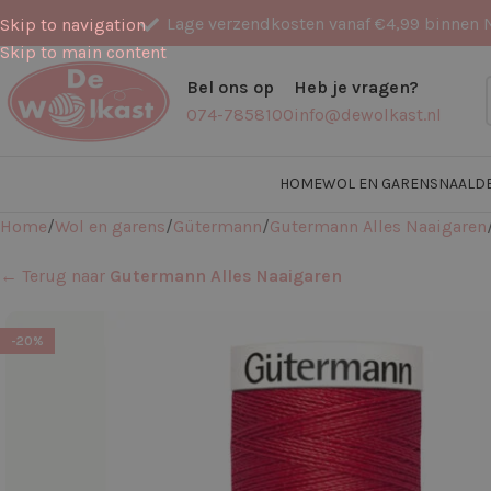
Lage verzendkosten vanaf €4,99 binnen 
Skip to navigation
Skip to main content
Bel ons op
Heb je vragen?
074-7858100
info@dewolkast.nl
HOME
WOL EN GARENS
NAALD
Home
Wol en garens
Gütermann
Gutermann Alles Naaigaren
← Terug naar
Gutermann Alles Naaigaren
-20%