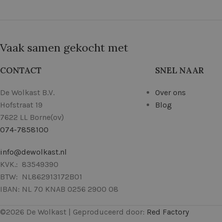
Vaak samen gekocht met
CONTACT
SNEL NAAR
De Wolkast B.V.
Over ons
Hofstraat 19
Blog
7622 LL Borne(ov)
074-7858100
info@dewolkast.nl
KVK.: 83549390
BTW: NL862913172B01
IBAN: NL 70 KNAB 0256 2900 08
©
2026
De Wolkast | Geproduceerd door:
Red Factory