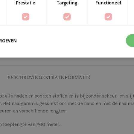
Prestatie
Targeting
Functioneel
ERGEVEN
Op verlanglijstje
Delen:
BESCHRIJVING
EXTRA INFORMATIE
alle naden en soorten stoffen en is bijzonder scheur- en slij
r. Het naaigaren is geschikt om met de hand en met de naaima
euren en verschillende lengtes.
en looplengte van 200 meter.