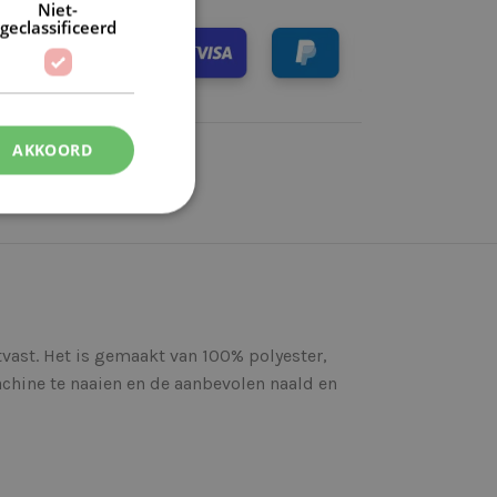
Niet-
geclassificeerd
AKKOORD
tvast. Het is gemaakt van 100% polyester,
chine te naaien en de aanbevolen naald en