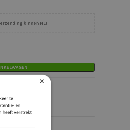
verzending binnen NL!
INKELWAGEN
×
binnen NL
keer te
tentie- en
 heeft verstrekt
k)dag verzonden