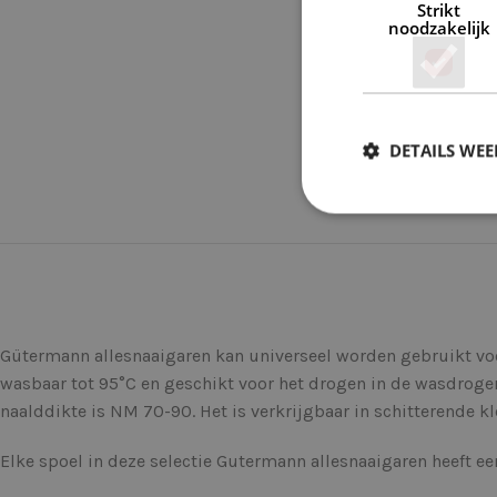
Strikt
noodzakelijk
DETAILS WE
Gütermann allesnaaigaren kan universeel worden gebruikt voor 
wasbaar tot 95°C en geschikt voor het drogen in de wasdroge
naalddikte is NM 70-90. Het is verkrijgbaar in schitterende kl
Elke spoel in deze selectie Gutermann allesnaaigaren heeft e