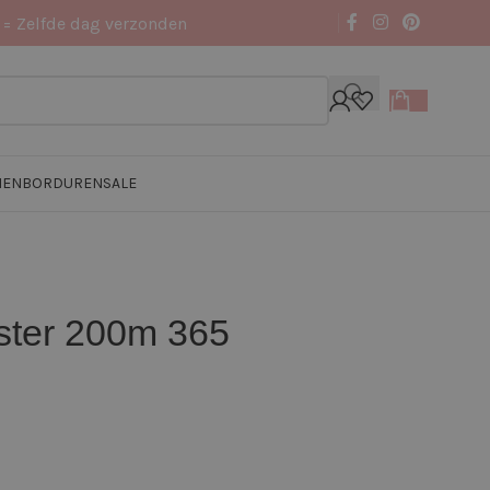
 = Zelfde dag verzonden
NEN
BORDUREN
SALE
ster 200m 365