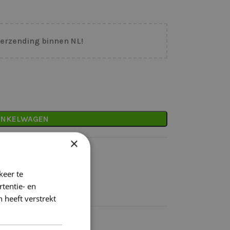
verzending binnen NL!
INKELWAGEN
×
binnen NL
keer te
tentie- en
 heeft verstrekt
k)dag verzonden