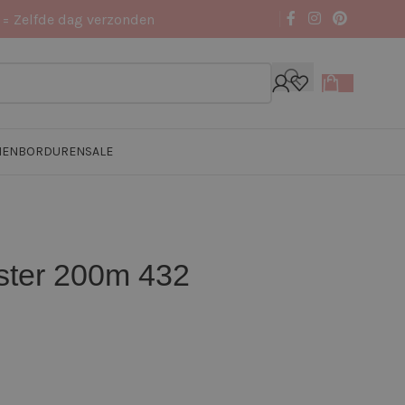
 = Zelfde dag verzonden
NEN
BORDUREN
SALE
ster 200m 432