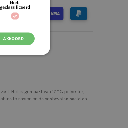
Niet-
geclassificeerd
AKKOORD
tvast. Het is gemaakt van 100% polyester,
chine te naaien en de aanbevolen naald en