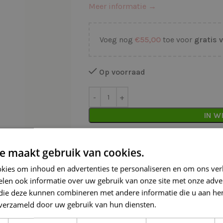
Meer informatie →
Voeg nog
€
55,00
toe voor
gratis 
Op voorraad
IN W
Waarom kopen bij de Wolkast?
e maakt gebruik van cookies.
Lage verzendkosten vanaf € 4,99 
kies om inhoud en advertenties te personaliseren en om ons ver
len ook informatie over uw gebruik van onze site met onze adver
Gratis verzonden vanaf €55,-
 die deze kunnen combineren met andere informatie die u aan hen
Vóór 16:30 besteld = Zelfde (wer
n verzameld door uw gebruik van hun diensten.
Lees verder
Veilig online betalen