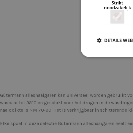
Strikt
noodzakelijk
DETAILS WE
Gütermann allesnaaigaren kan universeel worden gebruikt voor 
wasbaar tot 95°C en geschikt voor het drogen in de wasdroge
naalddikte is NM 70-90. Het is verkrijgbaar in schitterende kl
Elke spoel in deze selectie Gutermann allesnaaigaren heeft e