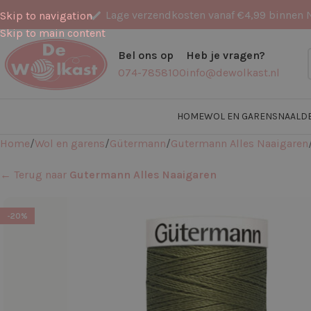
Lage verzendkosten vanaf €4,99 binnen 
Skip to navigation
Skip to main content
Bel ons op
Heb je vragen?
074-7858100
info@dewolkast.nl
HOME
WOL EN GARENS
NAALD
Home
Wol en garens
Gütermann
Gutermann Alles Naaigaren
← Terug naar
Gutermann Alles Naaigaren
-20%