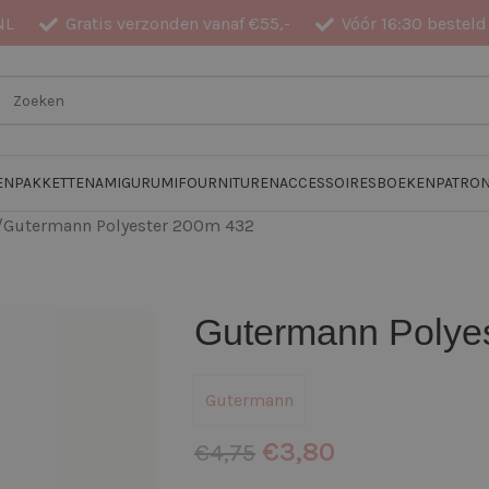
NL
Gratis verzonden vanaf €55,-
Vóór 16:30 besteld
EN
PAKKETTEN
AMIGURUMI
FOURNITUREN
ACCESSOIRES
BOEKEN
PATRO
Gutermann Polyester 200m 432
Gutermann Polye
Gutermann
€
3,80
€
4,75