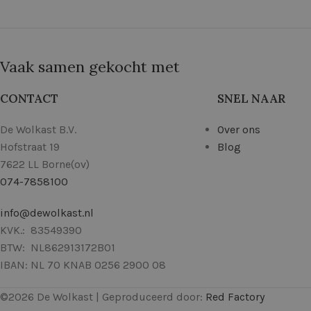
Vaak samen gekocht met
CONTACT
SNEL NAAR
De Wolkast B.V.
Over ons
Hofstraat 19
Blog
7622 LL Borne(ov)
074-7858100
info@dewolkast.nl
KVK.: 83549390
BTW: NL862913172B01
IBAN: NL 70 KNAB 0256 2900 08
©
2026
De Wolkast | Geproduceerd door:
Red Factory