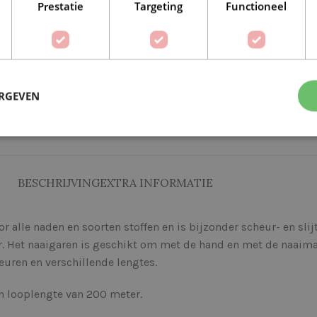
Prestatie
Targeting
Functioneel
ERGEVEN
Op verlanglijstje
Delen:
BESCHRIJVING
EXTRA INFORMATIE
alle naden en soorten stoffen en is bijzonder scheur- en slij
r. Het naaigaren is geschikt om met de hand en met de naaima
euren en verschillende lengtes.
en looplengte van 200 meter.