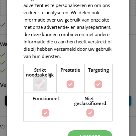
advertenties te personaliseren en om ons
NL!
verkeer te analyseren. We delen ook
informatie over uw gebruik van onze site
Op voorraad
met onze advertentie- en analysepartners,
die deze kunnen combineren met andere
informatie die u aan hen heeft verstrekt of
Waarom kopen bij de Wolkast?
die zij hebben verzameld door uw gebruik
Lage verzendkosten vanaf € 4,99 binnen NL
van hun diensten.
Lees verder
Gratis verzonden vanaf €55,-
Strikt
Prestatie
Targeting
Vóór 16:30 besteld = Zelfde (werk)dag verzonden
noodzakelijk
Veilig online betalen
Functioneel
Niet-
geclassificeerd
Op verlanglijstje
Delen: