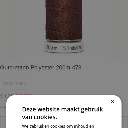
Gutermann Polyester 200m 478
Gutermann
€
3,80
€
4,75
×
Meer informatie →
Deze website maakt gebruik
van cookies.
We gebruiken cookies om inhoud en
Voeg nog
€
55,00
toe voor
gratis verzending binnen