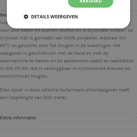
AKKOORD
Beschrijving
DETAILS WEERGEVEN
Gütermann allesnaaigaren kan universeel worden gebruikt
voor alle naden en soorten stoffen en is bijzonder scheur- en
slijtvast. Het is gemaakt van 100% polyester, wasbaar tot
95°C en geschikt voor het drogen in de wasdroger. Het
naaigaren is geschikt om met de hand en met de
naaimachine te naaien en de aanbevolen naald en naalddikte
is NM 70-90. Het is verkrijgbaar in schitterende kleuren en
verschillende lengtes.
Elke spoel in deze selectie Gutermann allesnaaigaren heeft
een looplengte van 200 meter.
Extra informatie