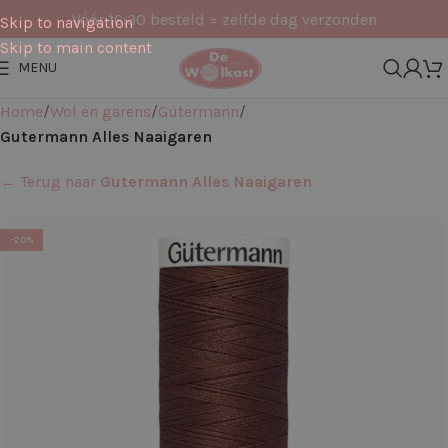
Vóór 16:30 besteld = zelfde dag verzonden
Skip to navigation
Skip to main content
MENU
Home
Wol en garens
Gütermann
Gutermann Alles Naaigaren
← Terug naar
Gutermann Alles Naaigaren
-20%