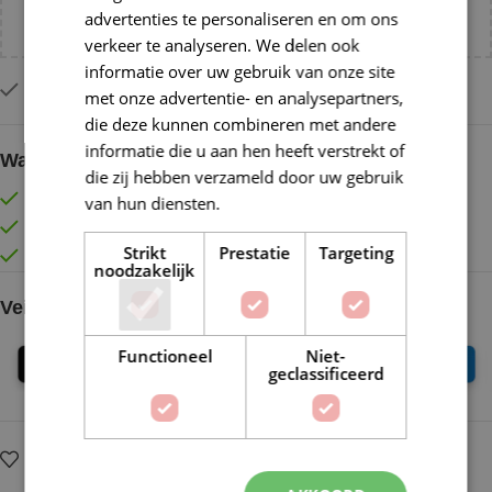
advertenties te personaliseren en om ons
NL!
verkeer te analyseren. We delen ook
informatie over uw gebruik van onze site
Op voorraad
met onze advertentie- en analysepartners,
die deze kunnen combineren met andere
informatie die u aan hen heeft verstrekt of
Waarom kopen bij de Wolkast?
die zij hebben verzameld door uw gebruik
Lage verzendkosten vanaf € 4,99 binnen NL
van hun diensten.
Lees verder
Gratis verzonden vanaf €55,-
Strikt
Prestatie
Targeting
Vóór 16:30 besteld = Zelfde (werk)dag verzonden
noodzakelijk
Veilig online betalen
Functioneel
Niet-
geclassificeerd
Op verlanglijstje
Delen: