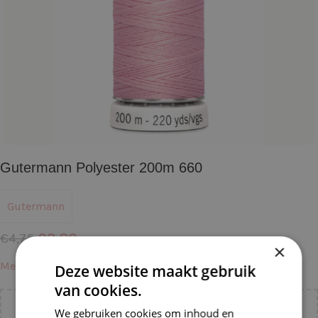
Gutermann Polyester 200m 660
Gutermann
€
3,80
€
4,75
×
Meer informatie →
Deze website maakt gebruik
van cookies.
We gebruiken cookies om inhoud en
Voeg nog
€
55,00
toe voor
gratis verzending binnen