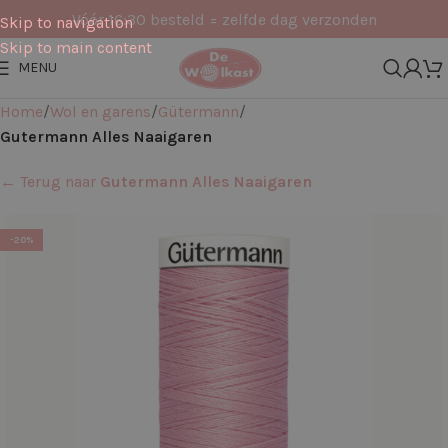
Vóór 16:30 besteld = zelfde dag verzonden
Skip to navigation
Skip to main content
MENU
Home
Wol en garens
Gütermann
Gutermann Alles Naaigaren
← Terug naar
Gutermann Alles Naaigaren
-20%