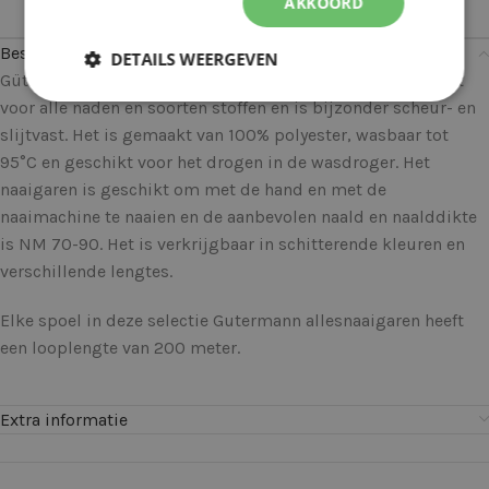
AKKOORD
Beschrijving
DETAILS WEERGEVEN
Gütermann allesnaaigaren kan universeel worden gebruikt
voor alle naden en soorten stoffen en is bijzonder scheur- en
slijtvast. Het is gemaakt van 100% polyester, wasbaar tot
95°C en geschikt voor het drogen in de wasdroger. Het
naaigaren is geschikt om met de hand en met de
naaimachine te naaien en de aanbevolen naald en naalddikte
is NM 70-90. Het is verkrijgbaar in schitterende kleuren en
verschillende lengtes.
Elke spoel in deze selectie Gutermann allesnaaigaren heeft
een looplengte van 200 meter.
Extra informatie