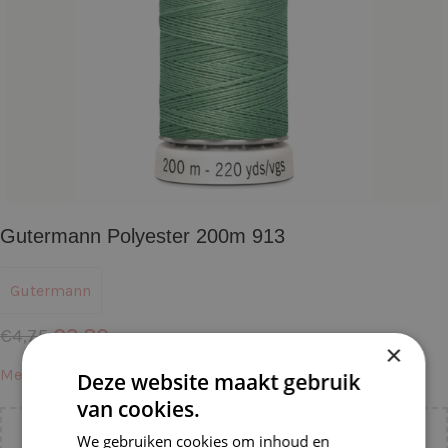
Gutermann Polyester 200m 913
Gutermann
€
3,80
€
4,75
×
Meer informatie →
Deze website maakt gebruik
van cookies.
We gebruiken cookies om inhoud en
Voeg nog
€
55,00
toe voor
gratis verzending binnen