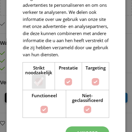
advertenties te personaliseren en om ons
NL!
verkeer te analyseren. We delen ook
informatie over uw gebruik van onze site
Slechts 1 resterend op voorraad
met onze advertentie- en analysepartners,
die deze kunnen combineren met andere
informatie die u aan hen heeft verstrekt of
Waarom kopen bij de Wolkast?
die zij hebben verzameld door uw gebruik
Lage verzendkosten vanaf € 4,99 binnen NL
van hun diensten.
Lees verder
Gratis verzonden vanaf €55,-
Strikt
Prestatie
Targeting
Vóór 16:30 besteld = Zelfde (werk)dag verzonden
noodzakelijk
Veilig online betalen
Functioneel
Niet-
geclassificeerd
Op verlanglijstje
Delen: