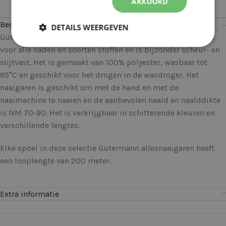
AKKOORD
Beschrijving
DETAILS WEERGEVEN
Gütermann allesnaaigaren kan universeel worden gebruikt
voor alle naden en soorten stoffen en is bijzonder scheur- en
slijtvast. Het is gemaakt van 100% polyester, wasbaar tot
95°C en geschikt voor het drogen in de wasdroger. Het
naaigaren is geschikt om met de hand en met de
naaimachine te naaien en de aanbevolen naald en naalddikte
is NM 70-90. Het is verkrijgbaar in schitterende kleuren en
verschillende lengtes.
Elke spoel in deze selectie Gutermann allesnaaigaren heeft
een looplengte van 200 meter.
Extra informatie