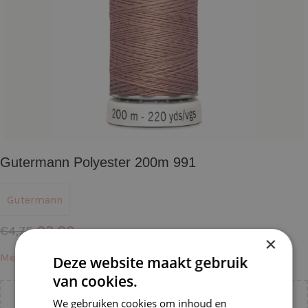
Gutermann Polyester 200m 991
Gutermann
€
3,80
€
4,75
×
Meer informatie →
Deze website maakt gebruik
van cookies.
We gebruiken cookies om inhoud en
Voeg nog
€
55,00
toe voor
gratis verzending binnen