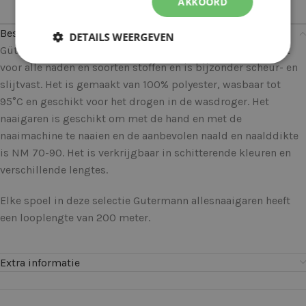
AKKOORD
Beschrijving
DETAILS WEERGEVEN
Gütermann allesnaaigaren kan universeel worden gebruikt
voor alle naden en soorten stoffen en is bijzonder scheur- en
slijtvast. Het is gemaakt van 100% polyester, wasbaar tot
95°C en geschikt voor het drogen in de wasdroger. Het
naaigaren is geschikt om met de hand en met de
naaimachine te naaien en de aanbevolen naald en naalddikte
is NM 70-90. Het is verkrijgbaar in schitterende kleuren en
verschillende lengtes.
Elke spoel in deze selectie Gutermann allesnaaigaren heeft
een looplengte van 200 meter.
Extra informatie