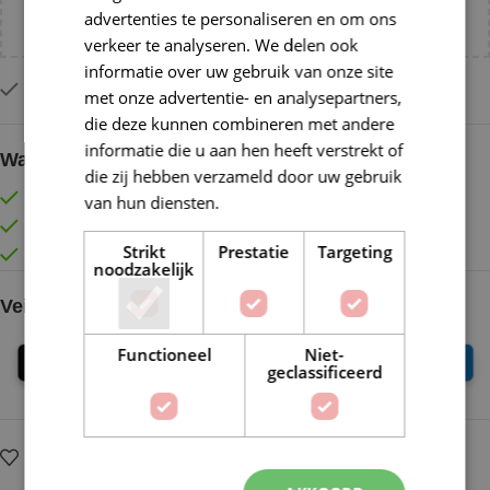
advertenties te personaliseren en om ons
NL!
verkeer te analyseren. We delen ook
informatie over uw gebruik van onze site
Slechts 1 resterend op voorraad
met onze advertentie- en analysepartners,
die deze kunnen combineren met andere
informatie die u aan hen heeft verstrekt of
Waarom kopen bij de Wolkast?
die zij hebben verzameld door uw gebruik
Lage verzendkosten vanaf € 4,99 binnen NL
van hun diensten.
Lees verder
Gratis verzonden vanaf €55,-
Strikt
Prestatie
Targeting
Vóór 16:30 besteld = Zelfde (werk)dag verzonden
noodzakelijk
Veilig online betalen
Functioneel
Niet-
geclassificeerd
Op verlanglijstje
Delen: