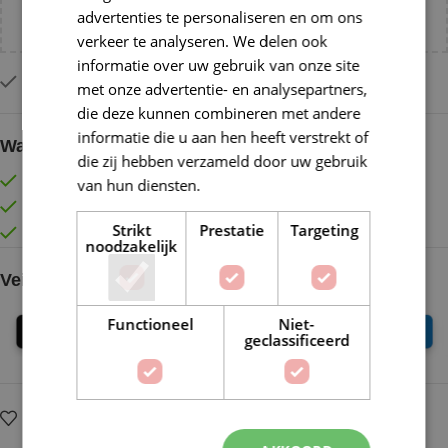
advertenties te personaliseren en om ons
NL!
verkeer te analyseren. We delen ook
informatie over uw gebruik van onze site
Slechts 1 resterend op voorraad
met onze advertentie- en analysepartners,
die deze kunnen combineren met andere
informatie die u aan hen heeft verstrekt of
Waarom kopen bij de Wolkast?
die zij hebben verzameld door uw gebruik
Lage verzendkosten vanaf € 4,99 binnen NL
van hun diensten.
Lees verder
Gratis verzonden vanaf €55,-
Strikt
Prestatie
Targeting
Vóór 16:30 besteld = Zelfde (werk)dag verzonden
noodzakelijk
Veilig online betalen
Functioneel
Niet-
geclassificeerd
Op verlanglijstje
Delen: