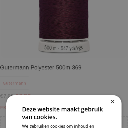
Gutermann Polyester 500m 369
Gutermann
€
6,28
€
7,85
×
Meer informatie →
Deze website maakt gebruik
van cookies.
We gebruiken cookies om inhoud en
Voeg nog
€
55,00
toe voor
gratis verzending binnen