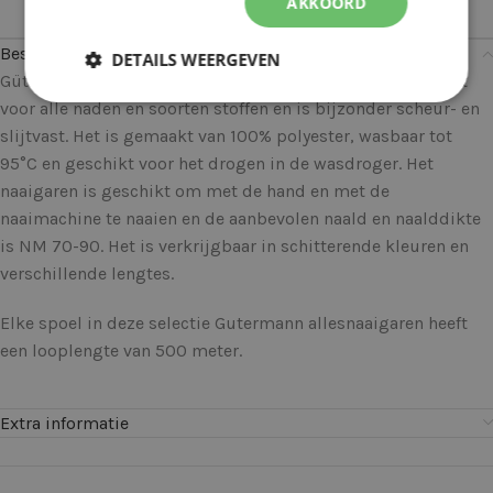
AKKOORD
Beschrijving
DETAILS WEERGEVEN
Gütermann allesnaaigaren kan universeel worden gebruikt
voor alle naden en soorten stoffen en is bijzonder scheur- en
slijtvast. Het is gemaakt van 100% polyester, wasbaar tot
95°C en geschikt voor het drogen in de wasdroger. Het
naaigaren is geschikt om met de hand en met de
naaimachine te naaien en de aanbevolen naald en naalddikte
is NM 70-90. Het is verkrijgbaar in schitterende kleuren en
verschillende lengtes.
Elke spoel in deze selectie Gutermann allesnaaigaren heeft
een looplengte van 500 meter.
Extra informatie