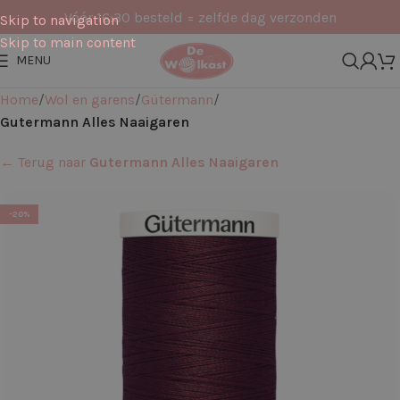
Vóór 16:30 besteld = zelfde dag verzonden
Skip to navigation
Skip to main content
MENU
Home
Wol en garens
Gütermann
Gutermann Alles Naaigaren
← Terug naar
Gutermann Alles Naaigaren
-20%