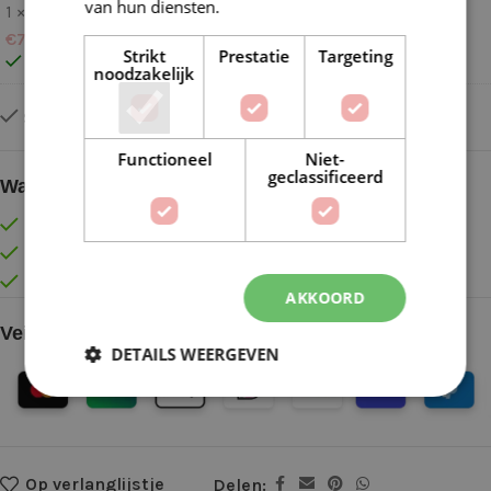
van hun diensten.
Lees verder
1 ×
Katia Capri 2 (2025)
€
7,50
Strikt
Prestatie
Targeting
Slechts 2 resterend op voorraad
noodzakelijk
Slechts 2 resterend op voorraad
Functioneel
Niet-
geclassificeerd
Waarom kopen bij de Wolkast?
Lage verzendkosten vanaf € 4,99 binnen NL
Gratis verzonden vanaf €55,-
Vóór 16:30 besteld = Zelfde (werk)dag verzonden
AKKOORD
Veilig online betalen
DETAILS WEERGEVEN
Op verlanglijstje
Delen: