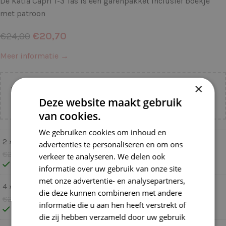
De Katia Capri 1-3 Tas is een garenpakket inclusief boekje
met patroon
€
20,70
€
24,00
Meer informatie →
×
Voeg nog
€
55,00
toe voor
gratis verzending binnen
Deze website maakt gebruik
NL!
van cookies.
We gebruiken cookies om inhoud en
2 ×
Katia Capri 82100 Bleekrood
advertenties te personaliseren en om ons
€
2,75
€
2,20
verkeer te analyseren. We delen ook
Op voorraad
informatie over uw gebruik van onze site
met onze advertentie- en analysepartners,
4 ×
Katia Capri 82171 Mint
die deze kunnen combineren met andere
€
2,75
€
2,20
informatie die u aan hen heeft verstrekt of
Op voorraad
die zij hebben verzameld door uw gebruik