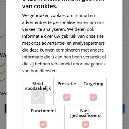
van cookies.
Voeg nog
€
55,00
toe voor
gratis verzending binnen
We gebruiken cookies om inhoud en
NL!
advertenties te personaliseren en om ons
verkeer te analyseren. We delen ook
informatie over uw gebruik van onze site
Slechts 2 resterend op voorraad
met onze advertentie- en analysepartners,
die deze kunnen combineren met andere
Waarom kopen bij de Wolkast?
informatie die u aan hen heeft verstrekt of
die zij hebben verzameld door uw gebruik
Lage verzendkosten vanaf € 4,99 binnen NL
van hun diensten.
Lees verder
Gratis verzonden vanaf €55,-
Vóór 16:30 besteld = Zelfde (werk)dag verzonden
Strikt
Prestatie
Targeting
noodzakelijk
Veilig online betalen
Functioneel
Niet-
geclassificeerd