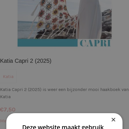
Katia Capri 2 (2025)
Katia
Katia Capri 2 (2025) is weer een bijzonder mooi haakboek van
Katia
€
7,50
×
Meer informatie →
Deze website maakt gebruik