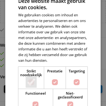
Deze website maakt gebruik
van cookies.
Voeg nog
€
55,00
toe voor
gratis verzending binnen
We gebruiken cookies om inhoud en
NL!
advertenties te personaliseren en om ons
verkeer te analyseren. We delen ook
Op voorraad
informatie over uw gebruik van onze site
met onze advertentie- en analysepartners,
die deze kunnen combineren met andere
Waarom kopen bij de Wolkast?
informatie die u aan hen heeft verstrekt of
Lage verzendkosten vanaf € 4,99 binnen NL
die zij hebben verzameld door uw gebruik
Gratis verzonden vanaf €55,-
van hun diensten.
Lees verder
Vóór 16:30 besteld = Zelfde (werk)dag verzonden
Strikt
Prestatie
Targeting
noodzakelijk
Veilig online betalen
Functioneel
Niet-
geclassificeerd