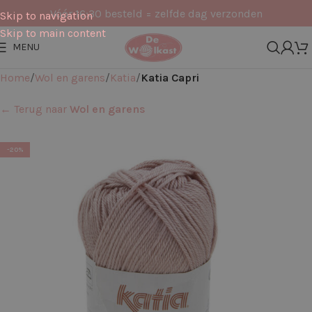
Vóór 16:30 besteld = zelfde dag verzonden
Skip to navigation
Skip to main content
MENU
Home
Wol en garens
Katia
Katia Capri
← Terug naar
Wol en garens
-20%