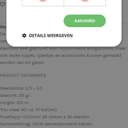
Op verlanglijstje
Delen:
AKKOORD
Beschrijving
De Katia Capri is een heerlijk gemerceriseerd (glans) garen
DETAILS WEERGEVEN
van 100% katoen. Uitermate geschikt om mee te haken, en
daardoor veel gebruikt voor bijvoorbeeld amigurumis, maar
ook leuke topjes, sjaaltjes en accessoires kunnen gemaakt
worden van dit garen.
PRODUCT INFORMATIE
Naalddikte: 2,5 – 3,5
Gewicht: 50 gr.
Lengte: 125 m
Trui maat 40: ca. 10 bol(len)
Proeflapje 10x10cm: 26 steken x 36 naalden
Samenstelling: 100% Gemerceriseerd katoen