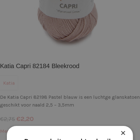
Katia Capri 82184 Bleekrood
Katia
De Katia Capri 82198 Pastel blauw is een luchtge glanskatoen
geschikt voor naald 2,5 – 3,5mm
€
2,20
€
2,75
×
Meer informatie →