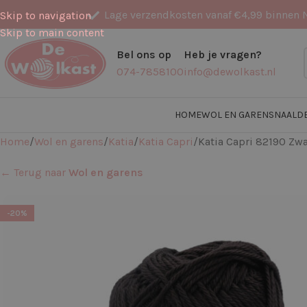
Lage verzendkosten vanaf €4,99 binnen 
Skip to navigation
Skip to main content
Bel ons op
Heb je vragen?
074-7858100
info@dewolkast.nl
HOME
WOL EN GARENS
NAALD
Home
Wol en garens
Katia
Katia Capri
Katia Capri 82190 Zwa
← Terug naar
Wol en garens
-20%