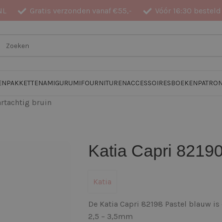
NL
Gratis verzonden vanaf €55,-
Vóór 16:30 besteld
EN
PAKKETTEN
AMIGURUMI
FOURNITUREN
ACCESSOIRES
BOEKEN
PATRO
rtachtig bruin
Katia Capri 82190
Katia
De Katia Capri 82198 Pastel blauw is
2,5 – 3,5mm