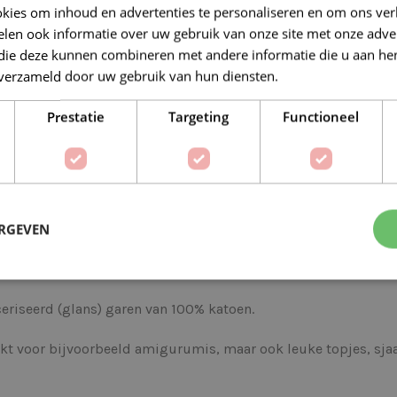
kies om inhoud en advertenties te personaliseren en om ons ver
Veilig online betalen
len ook informatie over uw gebruik van onze site met onze adver
 die deze kunnen combineren met andere informatie die u aan hen
n verzameld door uw gebruik van hun diensten.
Lees verder
Prestatie
Targeting
Functioneel
Op verlanglijstje
Delen:
ERGEVEN
BESCHRIJVING
EXTRA INFORMATIE
ceriseerd (glans) garen van 100% katoen.
kt voor bijvoorbeeld amigurumis, maar ook leuke topjes, sja