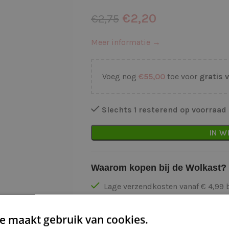
€
2,20
€
2,75
Meer informatie →
Voeg nog
€
55,00
toe voor
gratis 
Slechts 1 resterend op voorraad
IN W
Waarom kopen bij de Wolkast?
Lage verzendkosten vanaf € 4,99 
Gratis verzonden vanaf €55,-
Vóór 16:30 besteld = Zelfde (wer
e maakt gebruik van cookies.