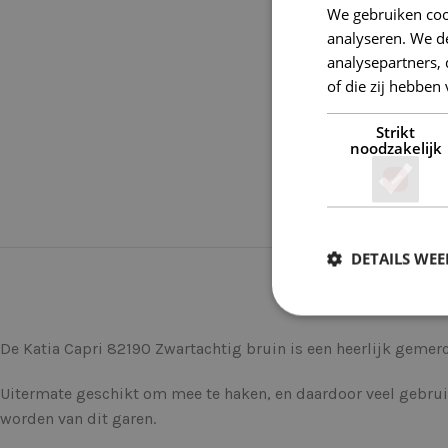
We gebruiken coo
analyseren. We de
analysepartners,
of die zij hebbe
Strikt
noodzakelijk
DETAILS WE
De Katia Capri 82190 Zwartachtig bruin is een heerlijk gemer
Uitermate geschikt om mee te haken, en daardoor veel gebrui
worden van dit garen.