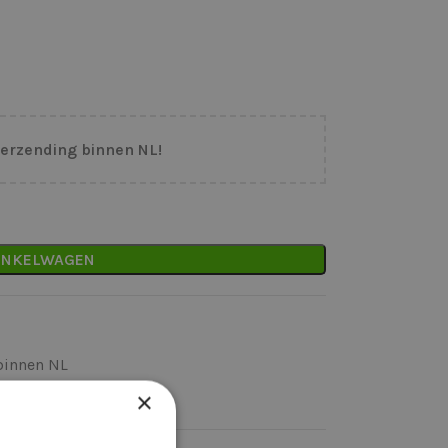
verzending binnen NL!
INKELWAGEN
binnen NL
×
k)dag verzonden