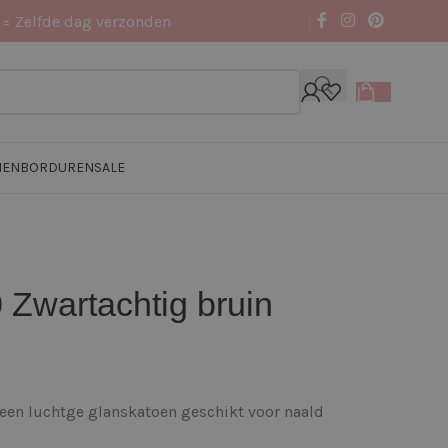
 = Zelfde dag verzonden
NEN
BORDUREN
SALE
 Zwartachtig bruin
 een luchtge glanskatoen geschikt voor naald