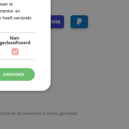
keer te
tentie- en
 heeft verstrekt
Niet-
geclassificeerd
AKKOORD
altjes en accessoires kunnen gemaakt