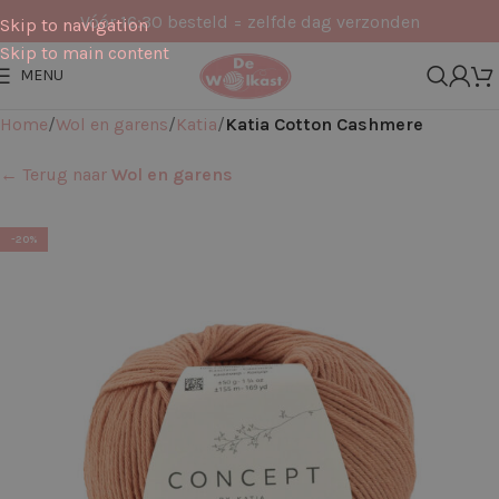
Vóór 16:30 besteld = zelfde dag verzonden
Skip to navigation
Skip to main content
MENU
Home
Wol en garens
Katia
Katia Cotton Cashmere
← Terug naar
Wol en garens
-20%