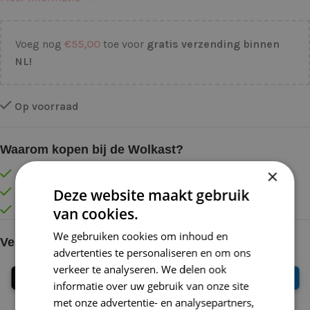
Voeg nog
€
55,00
toe voor
gratis verzending binnen
NL!
Op voorraad
Waarom kopen bij de Wolkast?
×
Lage verzendkosten vanaf € 4,99 binnen NL
Deze website maakt gebruik
Gratis verzonden vanaf €55,-
Vóór 16:30 besteld = Zelfde (werk)dag verzonden
van cookies.
We gebruiken cookies om inhoud en
Veilig online betalen
advertenties te personaliseren en om ons
verkeer te analyseren. We delen ook
informatie over uw gebruik van onze site
met onze advertentie- en analysepartners,