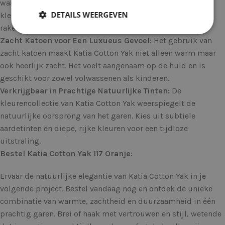
waardoor het ideaal is voor het breien of haken van
DETAILS WEERGEVEN
kledingstukken die je warm houden zonder oververhit te
raken.
Zacht Katoen voor Een Luxueus Gevoel:
Het gebruik van
zacht katoen maakt Katia Cotton Yak niet alleen warm maar
ook heerlijk zacht. Het voelt aangenaam op de huid en is
geschikt voor zowel volwassenen als kinderen.
Verkrijgbaar in Prachtige Natuurlijke Tinten:
De
kleurencollectie van Katia Cotton Yak weerspiegelt de
natuurlijke oorsprong van het garen. Kies uit subtiele
aardetinten en diepe, rijke kleuren voor een tijdloze
uitstraling.
Bestel Katia Cotton Yak 117 Oranje:
Ervaar de natuurlijke elegantie van Katia Cotton Yak in je
volgende project. Bestel vandaag nog en ontdek de unieke
combinatie van warmte, zachtheid en duurzaamheid in één
prachtig garen. Brei of haak met vertrouwen en stijl, wetende