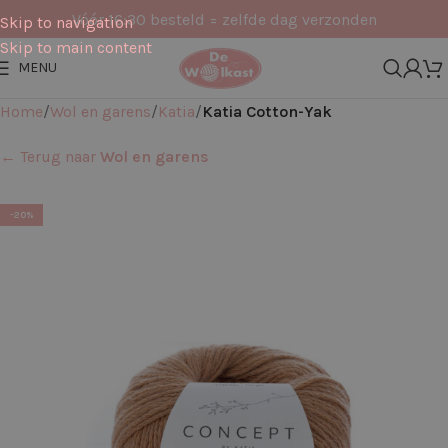
Vóór 16:30 besteld = zelfde dag verzonden
Skip to navigation
Skip to main content
MENU
Home
Wol en garens
Katia
Katia Cotton-Yak
← Terug naar
Wol en garens
-20%