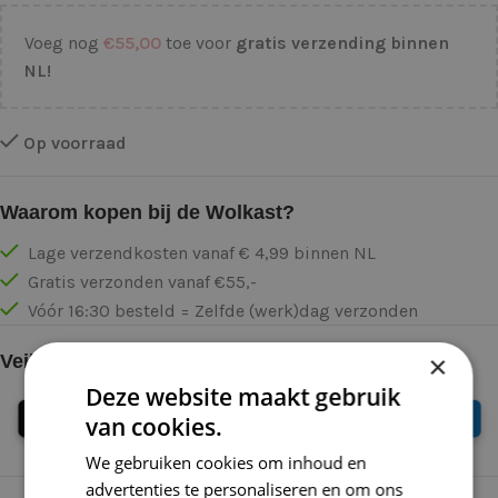
Voeg nog
€
55,00
toe voor
gratis verzending binnen
NL!
Op voorraad
Waarom kopen bij de Wolkast?
Lage verzendkosten vanaf € 4,99 binnen NL
Gratis verzonden vanaf €55,-
Vóór 16:30 besteld = Zelfde (werk)dag verzonden
×
Veilig online betalen
Deze website maakt gebruik
van cookies.
We gebruiken cookies om inhoud en
advertenties te personaliseren en om ons