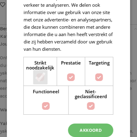
Op verlanglijstje
Delen:
verkeer te analyseren. We delen ook
informatie over uw gebruik van onze site
met onze advertentie- en analysepartners,
die deze kunnen combineren met andere
Beschrijving
informatie die u aan hen heeft verstrekt of
Katia Cotton Yak 117 Oranje: Natuurlijke Elegantie voor
die zij hebben verzameld door uw gebruik
Jouw Creaties
van hun diensten.
Lees verder
Ontdek de perfecte balans tussen zachtheid en
Strikt
Prestatie
Targeting
duurzaamheid met Katia Cotton Yak, een garen dat luxe
noodzakelijk
yakvezels combineert met zacht katoen. Deze harmonie van
natuurlijke vezels resulteert in een garen dat geschikt is voor
een breed scala aan projecten, van elegante truien tot lichte
Functioneel
Niet-
accessoires.
geclassificeerd
Waarom Katia Cotton Yak?
Yakvezels voor Warmte en Comfort:
De toevoeging van
AKKOORD
yakvezels geeft dit garen een natuurlijke warmte en isolatie,