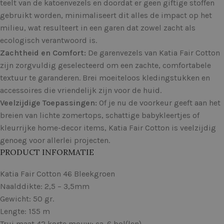
teelt van de katoenvezels en doordat er geen giftige stoffen
gebruikt worden, minimaliseert dit alles de impact op het
milieu, wat resulteert in een garen dat zowel zacht als
ecologisch verantwoord is.
Zachtheid en Comfort:
De garenvezels van Katia Fair Cotton
zijn zorgvuldig geselecteerd om een ​​zachte, comfortabele
textuur te garanderen. Brei moeiteloos kledingstukken en
accessoires die vriendelijk zijn voor de huid.
Veelzijdige Toepassingen:
Of je nu de voorkeur geeft aan het
breien van lichte zomertops, schattige babykleertjes of
kleurrijke home-decor items, Katia Fair Cotton is veelzijdig
genoeg voor allerlei projecten.
PRODUCT INFORMATIE
Katia Fair Cotton 46 Bleekgroen
Naalddikte: 2,5 – 3,5mm
Gewicht: 50 gr.
Lengte: 155 m
Trui maat 42 korte mouw: ca. 6 bol(len)