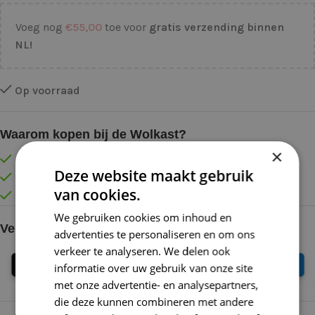
Voeg nog
€
55,00
toe voor
gratis verzending binnen
NL!
Op voorraad
Waarom kopen bij de Wolkast?
×
Lage verzendkosten vanaf € 4,99 binnen NL
Deze website maakt gebruik
Gratis verzonden vanaf €55,-
van cookies.
Vóór 16:30 besteld = Zelfde (werk)dag verzonden
We gebruiken cookies om inhoud en
Veilig online betalen
advertenties te personaliseren en om ons
verkeer te analyseren. We delen ook
informatie over uw gebruik van onze site
met onze advertentie- en analysepartners,
die deze kunnen combineren met andere