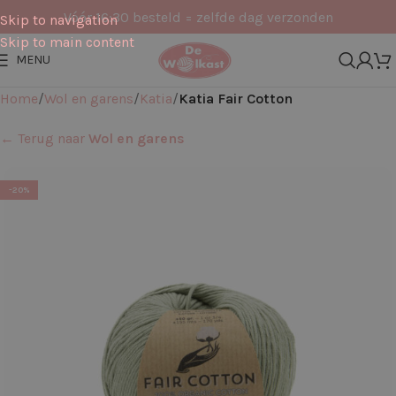
Vóór 16:30 besteld = zelfde dag verzonden
Skip to navigation
Skip to main content
MENU
Home
Wol en garens
Katia
Katia Fair Cotton
← Terug naar
Wol en garens
-20%