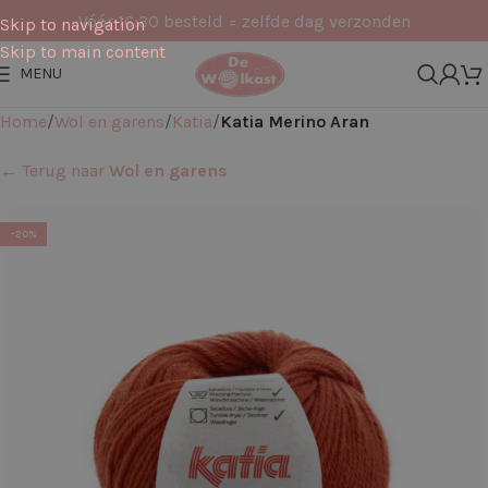
Vóór 16:30 besteld = zelfde dag verzonden
Skip to navigation
Skip to main content
MENU
Home
Wol en garens
Katia
Katia Merino Aran
← Terug naar
Wol en garens
-20%