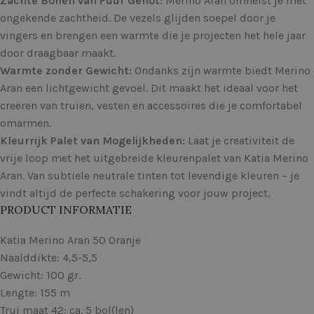
Zachte Bollen van Puur Genot:
Merino Aran omhelst je met
ongekende zachtheid. De vezels glijden soepel door je
vingers en brengen een warmte die je projecten het hele jaar
door draagbaar maakt.
Warmte zonder Gewicht:
Ondanks zijn warmte biedt Merino
Aran een lichtgewicht gevoel. Dit maakt het ideaal voor het
creëren van truien, vesten en accessoires die je comfortabel
omarmen.
Kleurrijk Palet van Mogelijkheden:
Laat je creativiteit de
vrije loop met het uitgebreide kleurenpalet van Katia Merino
Aran. Van subtiele neutrale tinten tot levendige kleuren – je
vindt altijd de perfecte schakering voor jouw project.
PRODUCT INFORMATIE
Katia Merino Aran 50 Oranje
Naalddikte: 4,5-5,5
Gewicht: 100 gr.
Lengte: 155 m
Trui maat 42: ca. 5 bol(len)