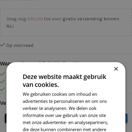
Voeg nog
€
55,00
toe voor
gratis verzending binnen
NL!
Op voorraad
Waarom kopen bij de Wolkast?
×
Lage verzendkosten vanaf € 4,99 binnen NL
Deze website maakt gebruik
Gratis verzonden vanaf €55,-
van cookies.
Vóór 16:30 besteld = Zelfde (werk)dag verzonden
We gebruiken cookies om inhoud en
advertenties te personaliseren en om ons
Veilig online betalen
verkeer te analyseren. We delen ook
informatie over uw gebruik van onze site
met onze advertentie- en analysepartners,
die deze kunnen combineren met andere