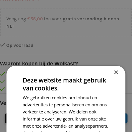
Voeg nog
€
55,00
toe voor
gratis verzending binnen
NL!
Op voorraad
Waarom kopen bij de Wolkast?
×
Lage verzendkosten vanaf € 4,99 binnen NL
Deze website maakt gebruik
Gratis verzonden vanaf €55,-
van cookies.
Vóór 16:30 besteld = Zelfde (werk)dag verzonden
We gebruiken cookies om inhoud en
Veilig online betalen
advertenties te personaliseren en om ons
verkeer te analyseren. We delen ook
informatie over uw gebruik van onze site
met onze advertentie- en analysepartners,