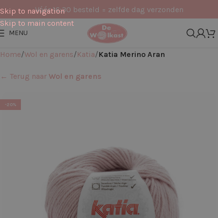
Vóór 16:30 besteld = zelfde dag verzonden
Skip to navigation
Skip to main content
MENU
Home
Wol en garens
Katia
Katia Merino Aran
← Terug naar
Wol en garens
-20%