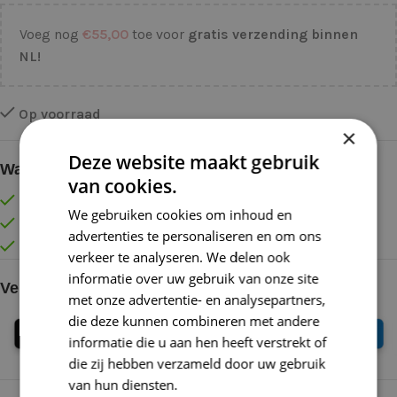
Voeg nog
€
55,00
toe voor
gratis verzending binnen
NL!
Op voorraad
×
Deze website maakt gebruik
Waarom kopen bij de Wolkast?
van cookies.
Lage verzendkosten vanaf € 4,99 binnen NL
We gebruiken cookies om inhoud en
Gratis verzonden vanaf €55,-
advertenties te personaliseren en om ons
Vóór 16:30 besteld = Zelfde (werk)dag verzonden
verkeer te analyseren. We delen ook
informatie over uw gebruik van onze site
Veilig online betalen
met onze advertentie- en analysepartners,
die deze kunnen combineren met andere
informatie die u aan hen heeft verstrekt of
die zij hebben verzameld door uw gebruik
van hun diensten.
Lees verder