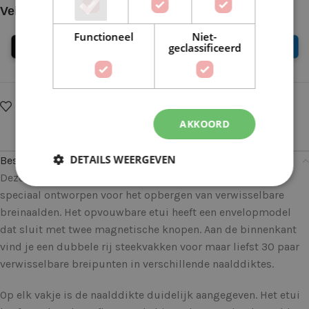
Veilig online betalen
Functioneel
Niet-
geclassificeerd
Op verlanglijstje
Delen:
AKKOORD
DETAILS WEERGEVEN
Beschrijving
Deze Knitpro Clay col. Verwisselbare naaldenetui 12871 is
speciaal ontworpen voor het opbergen van verwisselbare
breinaalden. Het opvouwbare etui heeft een envelopmodel
dat sluit met twee magnetische knopen. Aan de binnenkant
vind je een dubbele rij steekvakken voor maar liefst 30 paar
verwisselbare breipunten in verschillende naalddiktes.
Op elk vakje is de naalddikte duidelijk aangegeven. Het etui