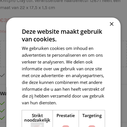
Knitpro Clay col. Verwisselbare naaldenetui 12871 heeft een
maat van 22 x 17,5 x 1,5 cm
€
39,95
×
Deze website maakt gebruik
Meer informatie →
van cookies.
We gebruiken cookies om inhoud en
Voeg nog
€
55,00
toe voor
gratis verzending binnen
advertenties te personaliseren en om ons
NL!
verkeer te analyseren. We delen ook
informatie over uw gebruik van onze site
met onze advertentie- en analysepartners,
Slechts 1 resterend op voorraad
die deze kunnen combineren met andere
informatie die u aan hen heeft verstrekt of
Waarom kopen bij de Wolkast?
die zij hebben verzameld door uw gebruik
van hun diensten.
Lees verder
Lage verzendkosten vanaf € 4,99 binnen NL
Gratis verzonden vanaf €55,-
Strikt
Prestatie
Targeting
Vóór 16:30 besteld = Zelfde (werk)dag verzonden
noodzakelijk