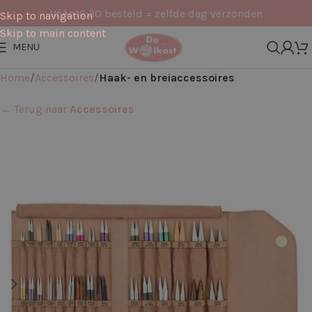
Vóór 16:30 besteld = zelfde dag verzonden
Skip to navigation
Skip to main content
MENU
Home
Accessoires
Haak- en breiaccessoires
← Terug naar
Accessoires