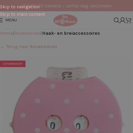
Vóór 16:30 besteld = zelfde dag verzonden
Skip to navigation
Skip to main content
MENU
Home
Accessoires
Haak- en breiaccessoires
← Terug naar
Accessoires
UITVERKOCHT