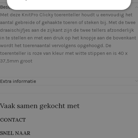
Beschrijving
Met deze KnitPro Clicky toerenteller houdt u eenvoudig het
aantal gebreide of gehaakte toeren of steken bij. Met de twee
draaischijfjes aan de zijkant zijn de twee tellers afzonderlijk
in te stellen en met een druk op het knopje aan de bovenkant
wordt het toerenaantal vervolgens opgehoogd. De
toerenteller is roze van kleur met witte stippen en is 40 x
37,5mm groot
Extra informatie
Vaak samen gekocht met
CONTACT
SNEL NAAR