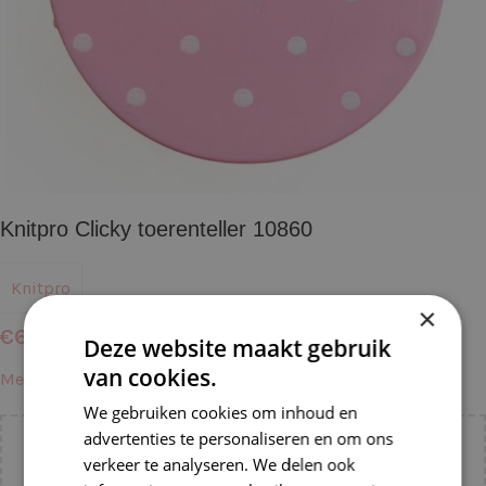
Knitpro Clicky toerenteller 10860
Knitpro
×
€
6,50
Deze website maakt gebruik
van cookies.
Meer informatie →
We gebruiken cookies om inhoud en
advertenties te personaliseren en om ons
Voeg nog
€
55,00
toe voor
gratis verzending binnen
verkeer te analyseren. We delen ook
NL!