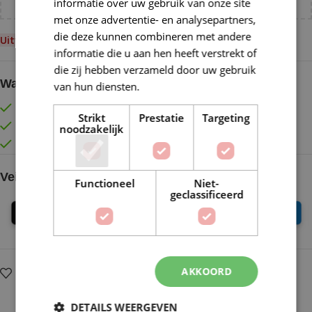
informatie over uw gebruik van onze site
met onze advertentie- en analysepartners,
die deze kunnen combineren met andere
Uitverkocht
informatie die u aan hen heeft verstrekt of
die zij hebben verzameld door uw gebruik
Waarom kopen bij de Wolkast?
van hun diensten.
Lees verder
Lage verzendkosten vanaf € 4,99 binnen NL
Strikt
Prestatie
Targeting
Gratis verzonden vanaf €55,-
noodzakelijk
Vóór 16:30 besteld = Zelfde (werk)dag verzonden
Veilig online betalen
Functioneel
Niet-
geclassificeerd
AKKOORD
Op verlanglijstje
Delen:
DETAILS WEERGEVEN