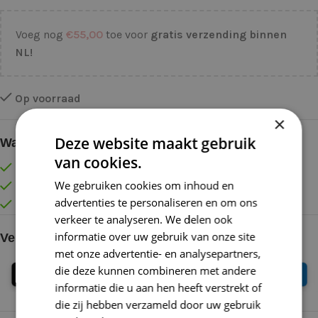
Voeg nog
€
55,00
toe voor
gratis verzending binnen
NL!
Op voorraad
×
Deze website maakt gebruik
Waarom kopen bij de Wolkast?
van cookies.
Lage verzendkosten vanaf € 4,99 binnen NL
We gebruiken cookies om inhoud en
Gratis verzonden vanaf €55,-
advertenties te personaliseren en om ons
Vóór 16:30 besteld = Zelfde (werk)dag verzonden
verkeer te analyseren. We delen ook
informatie over uw gebruik van onze site
Veilig online betalen
met onze advertentie- en analysepartners,
die deze kunnen combineren met andere
informatie die u aan hen heeft verstrekt of
die zij hebben verzameld door uw gebruik