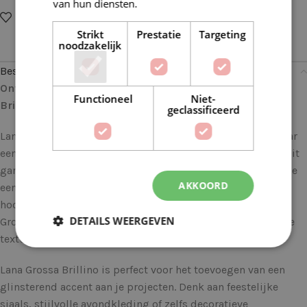
van hun diensten.
Lees verder
Op verlanglijstje
Delen:
Strikt
Prestatie
Targeting
noodzakelijk
Beschrijving
Ontdek de Glans en Glamour van deze Lana Grossa
Functioneel
Niet-
Brillino 18 zwart zilver
geclassificeerd
Lana Grossa Brillino is het meebreigaren dat je creaties naar
een geheel nieuw niveau van schittering en elegantie tilt. Dit
garen is speciaal ontworpen voor brei- en haakprojecten die
AKKOORD
een vleugje glamour nodig hebben. Met een mix van
hoogwaardige viscose en metallic polyester, biedt de Lana
DETAILS WEERGEVEN
Grossa Brillino een ongeëvenaarde glans en een zijdezachte
textuur.
Lana Grossa Brillino is perfect voor het toevoegen van een
glinsterend accent aan je projecten. Denk aan feestelijke
sjaals, stijlvolle avondkleding of zelfs decoratieve