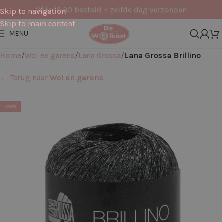
Vóór 16:30 besteld = zelfde dag verzonden
Skip to navigation
Skip to main content
MENU
Home
Wol en garens
Lana Grossa
Lana Grossa Brillino
← Terug naar
Wol en garens
-20%