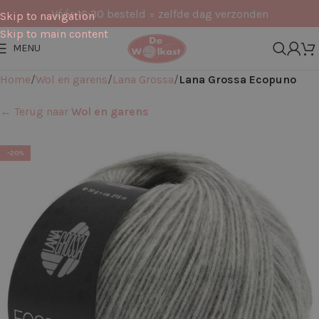
Vóór 16:30 besteld = zelfde dag verzonden
Skip to navigation
Skip to main content
MENU
Home
Wol en garens
Lana Grossa
Lana Grossa Ecopuno
← Terug naar
Wol en garens
-20%