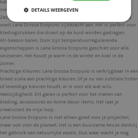
katoen, 17% uit merinowol en 11% uit alpaca. Dit maakt het
niet alleen natuurlijk, maar ook duurzaam en ademend.
DETAILS WEERGEVEN
Zachtheid: Dankzij de toevoeging van merinowol en alpaca
voelt Lana Grossa Ecopuno zijdezacht aan. Het is perfect voor
kledingstukken die direct op de huid worden gedragen.
All-Season Garen: Door zijn temperatuurregulerende
eigenschappen is Lana Grossa Ecopuno geschikt voor alle
seizoenen. Het houdt je warm in de winter en koel in de
zomer.
Prachtige Kleuren: Lana Grossa Ecopuno is verkrijgbaar in een
breed scala aan prachtige kleuren. Of je nu van subtiele tinten
of levendige kleuren houdt, er is voor elk wat wils.
Veelzijdigheid: Dit garen is perfect voor het maken van
kleding, accessoires en home decor items. Het laat je
creativiteit de vrije loop.
Lana Grossa Ecopuno is niet alleen goed voor je projecten,
maar ook voor de planeet. Het is een duurzame keuze dankzij
het gebruik van natuurlijke vezels. Dus waar wacht je nog