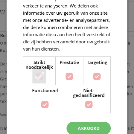
verkeer te analyseren. We delen ook
Op verlanglijstje
Delen:
informatie over uw gebruik van onze site
met onze advertentie- en analysepartners,
die deze kunnen combineren met andere
informatie die u aan hen heeft verstrekt of
Beschrijving
die zij hebben verzameld door uw gebruik
Ontdek de Natuurlijke Schoonheid van deze Lana Grossa
van hun diensten.
Lees verder
Ecopuno 14 Lichtgrijs
Strikt
Prestatie
Targeting
Ben je op zoek naar garen dat natuurlijke vezels combineert
noodzakelijk
met zachtheid en veelzijdigheid? Zoek niet verder dan Lana
Grossa Ecopuno, een garen dat de harten van breiers en
hakers over de hele wereld heeft veroverd. Dit garen biedt een
Functioneel
Niet-
perfecte mix van katoen, merinowol en alpaca om een unieke
geclassificeerd
textuur en prestaties te leveren.
Waarom de Lana Grossa Ecopuno 14 Lichtgrijs?
AKKOORD
Natuurlijke Vezels: Lana Grossa Ecopuno bestaat voor 72% uit