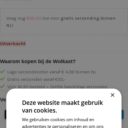
Voeg nog
€
55,00
toe voor
gratis verzending binnen
NL!
Uitverkocht
Waarom kopen bij de Wolkast?
Lage verzendkosten vanaf € 4,99 binnen NL
Gratis verzonden vanaf €55,-
Vóór 16:30 besteld = Zelfde (werk)dag verzonden
×
Veilig online betalen
Deze website maakt gebruik
van cookies.
We gebruiken cookies om inhoud en
advertenties te personaliseren en om ons