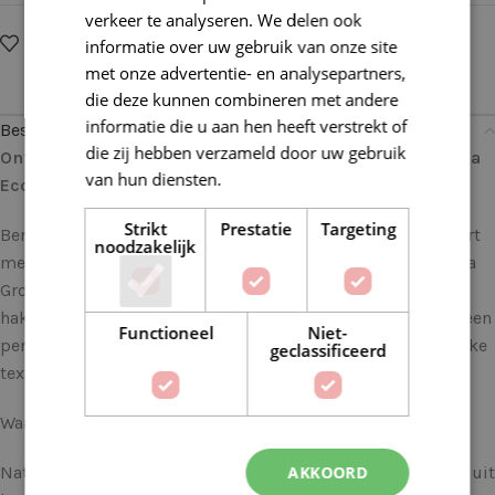
verkeer te analyseren. We delen ook
Op verlanglijstje
Delen:
informatie over uw gebruik van onze site
met onze advertentie- en analysepartners,
die deze kunnen combineren met andere
informatie die u aan hen heeft verstrekt of
Beschrijving
die zij hebben verzameld door uw gebruik
Ontdek de Natuurlijke Schoonheid van deze Lana Grossa
van hun diensten.
Lees verder
Ecopuno 17 Donkerbruin
Strikt
Prestatie
Targeting
Ben je op zoek naar garen dat natuurlijke vezels combineert
noodzakelijk
met zachtheid en veelzijdigheid? Zoek niet verder dan Lana
Grossa Ecopuno, een garen dat de harten van breiers en
hakers over de hele wereld heeft veroverd. Dit garen biedt een
Functioneel
Niet-
perfecte mix van katoen, merinowol en alpaca om een unieke
geclassificeerd
textuur en prestaties te leveren.
Waarom de Lana Grossa Ecopuno 17 Donkerbruin?
AKKOORD
Natuurlijke Vezels: Lana Grossa Ecopuno bestaat voor 72% uit