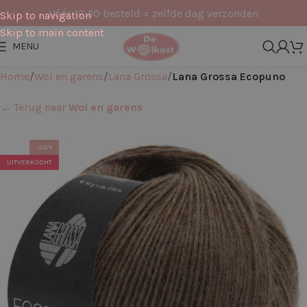
Vóór 16:30 besteld = zelfde dag verzonden
Skip to navigation
Skip to main content
MENU
Home
Wol en garens
Lana Grossa
Lana Grossa Ecopuno
← Terug naar
Wol en garens
-20%
UITVERKOCHT