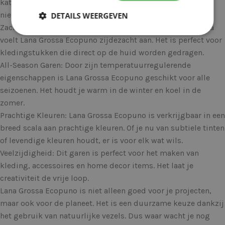
katoen, 17% uit merinowol en 11% uit alpaca. Dit maakt het
niet alleen natuurlijk, maar ook duurzaam en ademend.
DETAILS WEERGEVEN
Zachtheid: Dankzij de toevoeging van merinowol en alpaca
voelt Lana Grossa Ecopuno zijdezacht aan. Het is perfect voor
kledingstukken die direct op de huid worden gedragen.
All-Season Garen: Door zijn temperatuurregulerende
eigenschappen is Lana Grossa Ecopuno geschikt voor alle
seizoenen. Het houdt je warm in de winter en koel in de
zomer.
Prachtige Kleuren: Lana Grossa Ecopuno is verkrijgbaar in een
breed scala aan prachtige kleuren. Of je nu van subtiele tinten
of levendige kleuren houdt, er is voor elk wat wils.
Veelzijdigheid: Dit garen is perfect voor het maken van
kleding, accessoires en home decor items. Het laat je
creativiteit de vrije loop.
Lana Grossa Ecopuno is niet alleen goed voor je projecten,
maar ook voor de planeet. Het is een duurzame keuze dankzij
het gebruik van natuurlijke vezels. Dus waar wacht je nog