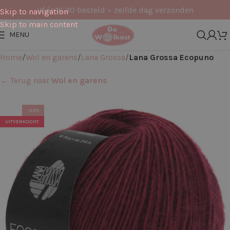
Vóór 16:30 besteld = zelfde dag verzonden
Skip to navigation
Skip to main content
MENU
Home
Wol en garens
Lana Grossa
Lana Grossa Ecopuno
← Terug naar
Wol en garens
-20%
UITVERKOCHT