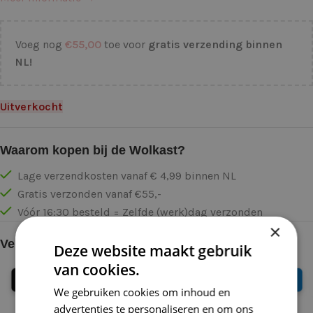
Voeg nog
€
55,00
toe voor
gratis verzending binnen
NL!
Uitverkocht
Waarom kopen bij de Wolkast?
Lage verzendkosten vanaf € 4,99 binnen NL
Gratis verzonden vanaf €55,-
Vóór 16:30 besteld = Zelfde (werk)dag verzonden
×
Veilig online betalen
Deze website maakt gebruik
van cookies.
We gebruiken cookies om inhoud en
advertenties te personaliseren en om ons