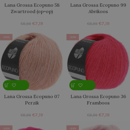
Lana Grossa Ecopuno 58
Lana Grossa Ecopuno 99
Zwartrood (op=op)
Abrikoos
€
7,19
€
7,19
€
8,99
€
8,99
-20%
-20%
Lana Grossa Ecopuno 07
Lana Grossa Ecopuno 36
Perzik
Framboos
€
7,19
€
7,19
€
8,99
€
8,99
-20%
-20%