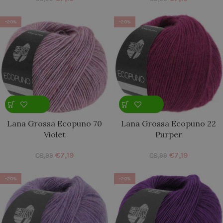
-20%
-20%
Lana Grossa Ecopuno 70
Lana Grossa Ecopuno 22
Violet
Purper
€
7,19
€
7,19
€
8,99
€
8,99
-20%
-20%