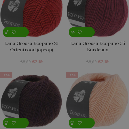
Lana Grossa Ecopuno 81
Lana Grossa Ecopuno 35
Oriëntrood (op=op)
Bordeaux
€
7,19
€
7,19
€
8,99
€
8,99
-20%
-20%