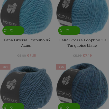
Lana Grossa Ecopuno 85
Lana Grossa Ecopuno 29
Azuur
Turquoise blauw
€
7,19
€
7,19
€
8,99
€
8,99
-20%
-20%