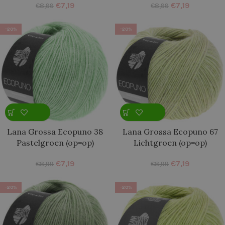
€
7,19
€
7,19
€
8,99
€
8,99
-20%
-20%
Lana Grossa Ecopuno 38
Lana Grossa Ecopuno 67
Pastelgroen (op=op)
Lichtgroen (op=op)
€
7,19
€
7,19
€
8,99
€
8,99
-20%
-20%