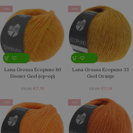
-20%
-20%
Lana Grossa Ecopuno 80
Lana Grossa Ecopuno 33
Dooier Geel (op=op)
Geel Oranje
€
7,19
€
7,19
€
8,99
€
8,99
-20%
-20%