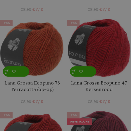
€
7,19
€
7,19
€
8,99
€
8,99
-20%
-20%
Lana Grossa Ecopuno 73
Lana Grossa Ecopuno 47
Terracotta (op=op)
Kersenrood
€
7,19
€
7,19
€
8,99
€
8,99
-20%
-20%
UITVERKOCHT