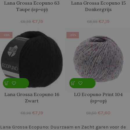
Lana Grossa Ecopuno 63
Lana Grossa Ecopuno 15
Taupe (op=op)
Donkergrijs
€
7,19
€
7,19
€
8,99
€
8,99
-20%
-20%
Lana Grossa Ecopuno 16
LG Ecopuno Print 104
Zwart
(op=op)
€
7,19
€
7,60
€
8,99
€
9,50
Lana Grossa Ecopuno: Duurzaam en Zacht garen voor de