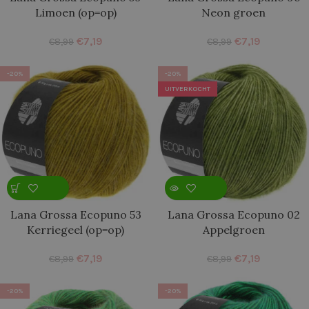
Limoen (op=op)
Neon groen
€
7,19
€
7,19
€
8,99
€
8,99
-20%
-20%
UITVERKOCHT
Lana Grossa Ecopuno 53
Lana Grossa Ecopuno 02
Kerriegeel (op=op)
Appelgroen
€
7,19
€
7,19
€
8,99
€
8,99
-20%
-20%