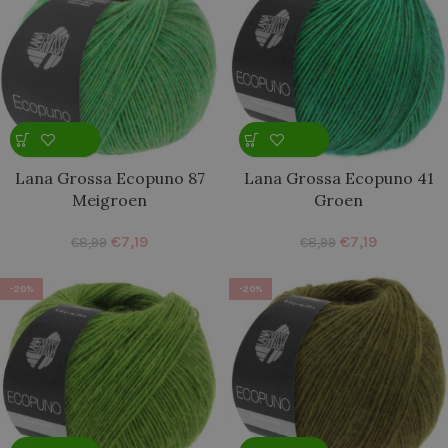
Lana Grossa Ecopuno 87
Lana Grossa Ecopuno 41
Meigroen
Groen
€
7,19
€
7,19
€
8,99
€
8,99
-20%
-20%