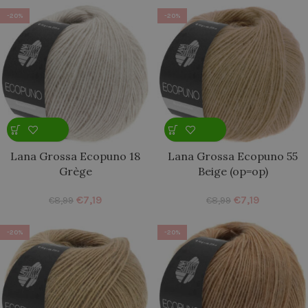
-20%
-20%
Lana Grossa Ecopuno 18
Lana Grossa Ecopuno 55
Grège
Beige (op=op)
€
7,19
€
7,19
€
8,99
€
8,99
-20%
-20%