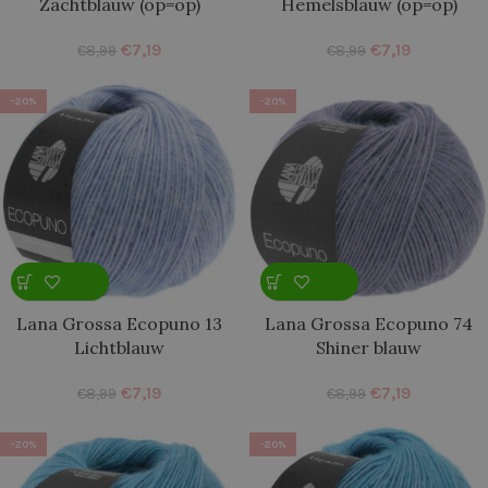
Zachtblauw (op=op)
Hemelsblauw (op=op)
€
7,19
€
7,19
€
8,99
€
8,99
-20%
-20%
Lana Grossa Ecopuno 13
Lana Grossa Ecopuno 74
Lichtblauw
Shiner blauw
€
7,19
€
7,19
€
8,99
€
8,99
-20%
-20%