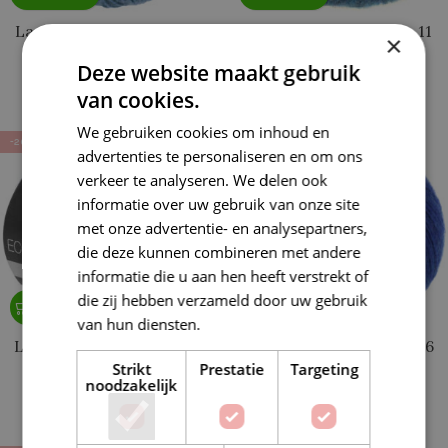
Lana Grossa Ecopuno 76
Lana Grossa Ecopuno 11
×
Donkerblauw
Saffierblauw
Deze website maakt gebruik
€
7,19
€
7,19
van cookies.
€
8,99
€
8,99
We gebruiken cookies om inhoud en
-20%
-20%
advertenties te personaliseren en om ons
verkeer te analyseren. We delen ook
informatie over uw gebruik van onze site
met onze advertentie- en analysepartners,
die deze kunnen combineren met andere
informatie die u aan hen heeft verstrekt of
die zij hebben verzameld door uw gebruik
van hun diensten.
Lees verder
Lana Grossa Ecopuno 42
Lana Grossa Ecopuno 86
Blauw
Inkt Blauw
Strikt
Prestatie
Targeting
noodzakelijk
€
7,19
€
7,19
€
8,99
€
8,99