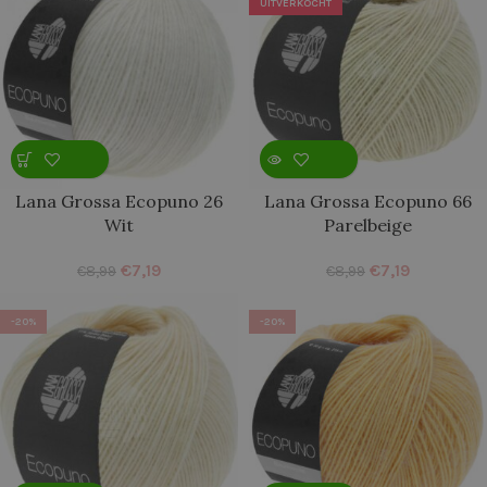
UITVERKOCHT
Lana Grossa Ecopuno 26
Lana Grossa Ecopuno 66
Wit
Parelbeige
€
7,19
€
7,19
€
8,99
€
8,99
-20%
-20%