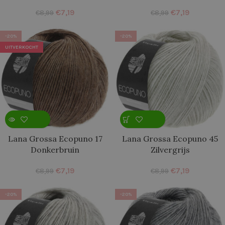
€
7,19
€
7,19
€
8,99
€
8,99
-20%
-20%
UITVERKOCHT
Lana Grossa Ecopuno 17
Lana Grossa Ecopuno 45
Donkerbruin
Zilvergrijs
€
7,19
€
7,19
€
8,99
€
8,99
-20%
-20%