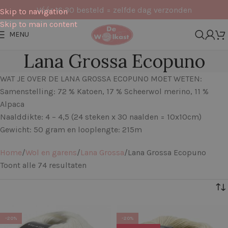
Vóór 16:30 besteld = zelfde dag verzonden
Skip to navigation
Skip to main content
MENU
Lana Grossa Ecopuno
WAT JE OVER DE LANA GROSSA ECOPUNO MOET WETEN:
Samenstelling: 72 % Katoen, 17 % Scheerwol merino, 11 %
Alpaca
Naalddikte: 4 – 4,5 (24 steken x 30 naalden = 10x10cm)
Gewicht: 50 gram en looplengte: 215m
Home
Wol en garens
Lana Grossa
Lana Grossa Ecopuno
Toont alle 74 resultaten
Filters
-20%
-20%