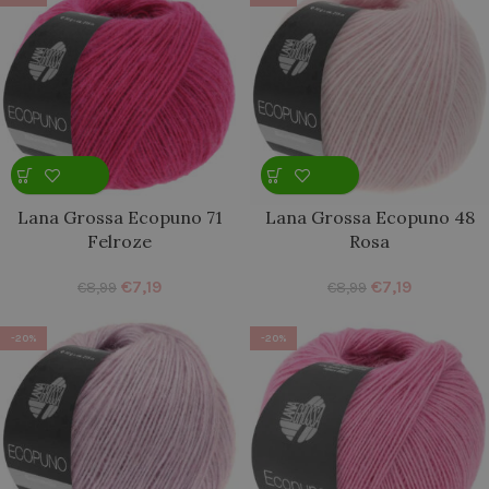
Lana Grossa Ecopuno 71
Lana Grossa Ecopuno 48
Felroze
Rosa
€
7,19
€
7,19
€
8,99
€
8,99
-20%
-20%