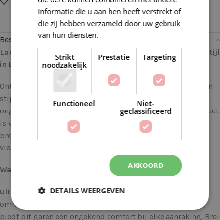
Op verlanglijstje
Delen:
informatie die u aan hen heeft verstrekt of
die zij hebben verzameld door uw gebruik
van hun diensten.
Lees verder
Beschrijving
Lana Grossa Elastico 127 Anjer: Comfort in Elke Steek, Stijl
Strikt
Prestatie
Targeting
in Elke Draad
noodzakelijk
Ontdek de wereld van Lana Grossa Elastico, waar comfort en
stijl hand in hand gaan. Dit hoogwaardige garen biedt een
Functioneel
Niet-
geclassificeerd
ongeëvenaarde elasticiteit en zachtheid, waardoor het perfect
is voor een breed scala aan projecten. Of je nu een ervaren
breister bent of net begint, Lana Grossa Elastico voegt een
vleugje luxe toe aan al je creaties.
AKKOORD
Waarom Kiezen voor Lana Grossa Elastico:
DETAILS WEERGEVEN
Ultieme Zachtheid:
Elastico staat synoniem voor zachte
omhelzing. Gemaakt van een mix van katoen en elasthaan,
biedt dit garen een ongekend comfort bij elke aanraking. Brei