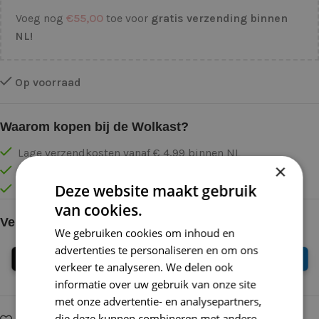
Voeg nog
€
55,00
toe voor
gratis verzending binnen
NL!
Op voorraad
Waarom kopen bij de Wolkast?
Lage verzendkosten vanaf € 4,99 binnen NL
×
Gratis verzonden vanaf €55,-
Deze website maakt gebruik
Vóór 16:30 besteld = Zelfde (werk)dag verzonden
van cookies.
Veilig online betalen
We gebruiken cookies om inhoud en
advertenties te personaliseren en om ons
verkeer te analyseren. We delen ook
informatie over uw gebruik van onze site
met onze advertentie- en analysepartners,
die deze kunnen combineren met andere