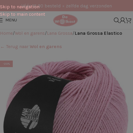
Vóór 16:30 besteld = zelfde dag verzonden
Skip to navigation
Skip to main content
MENU
Home
Wol en garens
Lana Grossa
Lana Grossa Elastico
← Terug naar
Wol en garens
-20%