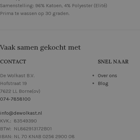
Samenstelling: 96% Katoen, 4% Polyester (Elité)
Prima te wassen op 30 graden.
Vaak samen gekocht met
CONTACT
SNEL NAAR
De Wolkast B.V.
Over ons
Hofstraat 19
Blog
7622 LL Borne(ov)
074-7858100
info@dewolkast.nl
KVK.: 83549390
BTW: NL862913172B01
IBAN: NL 70 KNAB 0256 2900 08