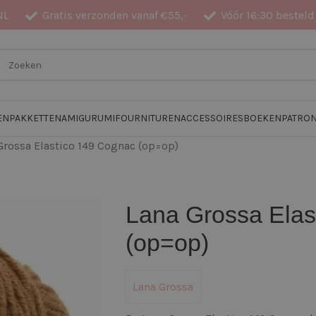
NL
Gratis verzonden vanaf €55,-
Vóór 16:30 besteld
EN
PAKKETTEN
AMIGURUMI
FOURNITUREN
ACCESSOIRES
BOEKEN
PATRO
Grossa Elastico 149 Cognac (op=op)
Lana Grossa Elas
(op=op)
Lana Grossa