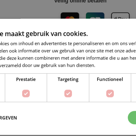
Veilig online betalen
e maakt gebruik van cookies.
kies om inhoud en advertenties te personaliseren en om ons ver
Op verlanglijstje
Delen:
len ook informatie over uw gebruik van onze site met onze adver
 die deze kunnen combineren met andere informatie die u aan hen
n verzameld door uw gebruik van hun diensten.
Lees verder
Prestatie
Targeting
Functioneel
BESCHRIJVING
EXTRA INFORMATIE
jl in Elke Draad
ijl hand in hand gaan. Dit hoogwaardige garen biedt een ongeë
ERGEVEN
je nu een ervaren breister bent of net begint, Lana Grossa Elast