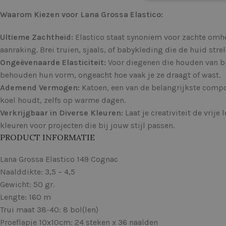
Waarom Kiezen voor Lana Grossa Elastico:
Ultieme Zachtheid:
Elastico staat synoniem voor zachte omhe
aanraking. Brei truien, sjaals, of babykleding die de huid strel
Ongeëvenaarde Elasticiteit:
Voor diegenen die houden van bre
behouden hun vorm, ongeacht hoe vaak je ze draagt of wast.
Ademend Vermogen:
Katoen, een van de belangrijkste compo
koel houdt, zelfs op warme dagen.
Verkrijgbaar in Diverse Kleuren:
Laat je creativiteit de vrije
kleuren voor projecten die bij jouw stijl passen.
PRODUCT INFORMATIE
Lana Grossa Elastico 149 Cognac
Naalddikte: 3,5 – 4,5
Gewicht: 50 gr.
Lengte: 160 m
Trui maat 38-40: 8 bol(len)
Proeflapje 10x10cm: 24 steken x 36 naalden