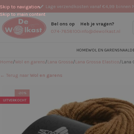
Lage verzendkosten vanaf €4,99 binnen 
Skip to navigation
Skip to main content
Bel ons op
Heb je vragen?
074-7858100
info@dewolkast.nl
HOME
WOL EN GARENS
NAALD
Home
Wol en garens
Lana Grossa
Lana Grossa Elastico
Lana 
← Terug naar
Wol en garens
-20%
UITVERKOCHT