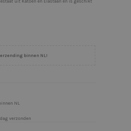
estaat uit Katoen en Elastaan en is geschikt
verzending binnen NL!
binnen NL
k)dag verzonden