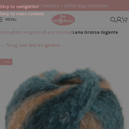
Vóór 16:30 besteld = zelfde dag verzonden
Skip to navigation
Skip to main content
MENU
Home
Wol en garens
Lana Grossa
Lana Grossa Gigante
← Terug naar
Wol en garens
-20%