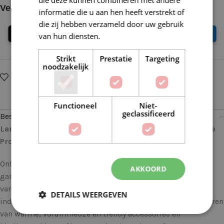
die deze kunnen combineren met andere
Veilig online betalen
informatie die u aan hen heeft verstrekt of
die zij hebben verzameld door uw gebruik
van hun diensten.
Lees verder
Strikt
Prestatie
Targeting
noodzakelijk
Op verlanglijstje
Delen:
Functioneel
Niet-
geclassificeerd
Beschrijving
Lana Grossa Gigante 009: Het Perfecte Garen voor Grote
Projecten
Ontdek de kracht en pracht van
Lana Grossa Gigante
, een
AKKOORD
garen dat speciaal is ontworpen voor degenen die houden
van grootschalige brei- en haakprojecten. Dit
DETAILS WEERGEVEN
indrukwekkende, super bulky garen is ideaal voor het creëren
van warme, volumineuze en trendy accessoires en