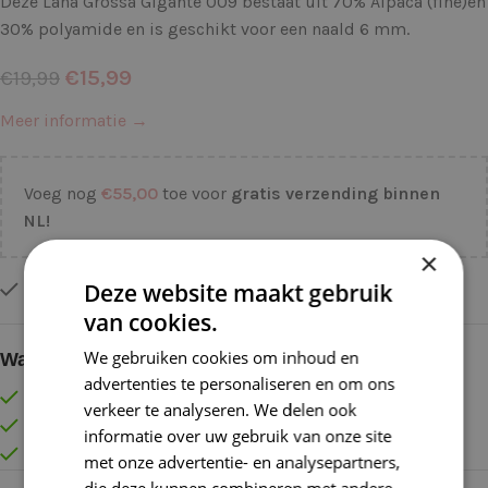
Deze Lana Grossa Gigante 009 bestaat uit 70% Alpaca (fine)en
30% polyamide en is geschikt voor een naald 6 mm.
€
15,99
€
19,99
Meer informatie →
Voeg nog
€
55,00
toe voor
gratis verzending binnen
NL!
×
Deze website maakt gebruik
Op voorraad
van cookies.
We gebruiken cookies om inhoud en
Waarom kopen bij de Wolkast?
advertenties te personaliseren en om ons
Lage verzendkosten vanaf € 4,99 binnen NL
verkeer te analyseren. We delen ook
Gratis verzonden vanaf €55,-
informatie over uw gebruik van onze site
Vóór 16:30 besteld = Zelfde (werk)dag verzonden
met onze advertentie- en analysepartners,